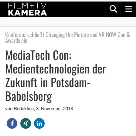
Konferenz schließt Changing the Picture und VR NOW Con &
Awards ein
MediaTech Con:
Medientechnologien der
Zukunft in Potsdam-
Babelsberg
von Redaktion
,
8. November 2018