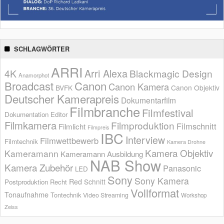
SCHLAGWÖRTER
ARRI
Arri Alexa
4K
Blackmagic Design
Anamorphot
Broadcast
Canon
Canon Kamera
BVFK
Canon Objektiv
Deutscher Kamerapreis
Dokumentarfilm
Filmbranche
Filmfestival
Dokumentation
Editor
Filmkamera
Filmproduktion
Filmschnitt
Filmlicht
Filmpreis
IBC
Interview
Filmwettbewerb
Filmtechnik
Kamera Drohne
Kamera Objektiv
Kameramann
Kameramann Ausbildung
NAB Show
Kamera Zubehör
Panasonic
LED
Sony
Sony Kamera
Red
Schnitt
Postproduktion
Recht
Vollformat
Tonaufnahme
Tontechnik
Video Streaming
Workshop
Zeiss