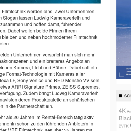
 Filmtechnik werden eins. Zwei Unternehmen.
sem Slogan fassen Ludwig Kameraverleih und
n zusammen und hoffen damit, führender
den. Dabei wollen beide Firmen ihrem
eu bleiben und neben hochmoderner Filmtechnik
eten.
eiden Unternehmen verspricht man sich mehr
aktionszeiten und ein breiteres Angebot an
eichen Kamera, Licht und Bühne. Dabei soll ein
ge Format-Technologie mit Kameras aller
Alexa LF, Sony Venice und RED Monstro VV sein.
e etwa ARRI Signature Primes, ZEISS Supremes,
r Verfügung. Zudem bringt Ludwig Kameraverleih
SC
anavision deren Produktpalette an sphärischen
in die Partnerschaft ein.
4K
An
hr als 20 Jahren im Rental-Bereich tätig aktiv
Blac
 ohnehin schon zu den führenden Anbietern in
BVFK
er MBF Filmtechnik, seit über 35 Jahren mit