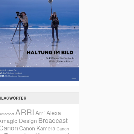
HLAGWÖRTER
ARRI
Arri Alexa
amorphot
Broadcast
kmagic Design
Canon
Canon Kamera
Canon