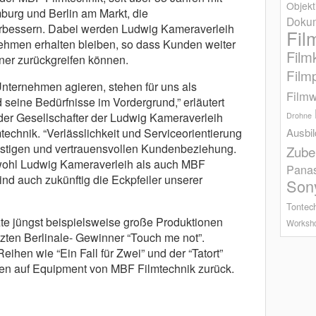
Objekt
mburg und Berlin am Markt, die
Dokum
erbessern. Dabei werden Ludwig Kameraverleih
Fil
ehmen erhalten bleiben, so dass Kunden weiter
Film
ner zurückgreifen können.
Film
nternehmen agieren, stehen für uns als
Filmw
d seine Bedürfnisse im Vordergrund,” erläutert
der Gesellschafter der Ludwig Kameraverleih
Drohne
echnik. “Verlässlichkeit und Serviceorientierung
Ausbi
fristigen und vertrauensvollen Kundenbeziehung.
Zube
wohl Ludwig Kameraverleih als auch MBF
Pana
ind auch zukünftig die Eckpfeiler unserer
Son
Tontec
te jüngst beispielsweise große Produktionen
Worksh
tzten Berlinale- Gewinner “Touch me not”.
ihen wie “Ein Fall für Zwei” und der “Tatort”
en auf Equipment von MBF Filmtechnik zurück.