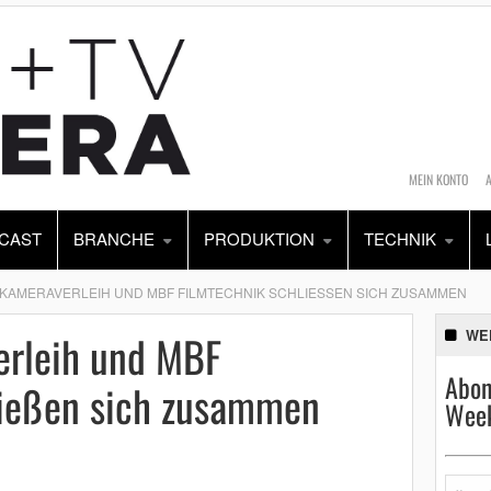
MEIN KONTO
CAST
BRANCHE
PRODUKTION
TECHNIK
KAMERAVERLEIH UND MBF FILMTECHNIK SCHLIESSEN SICH ZUSAMMEN
rleih und MBF
WE
Abon
ließen sich zusammen
Week