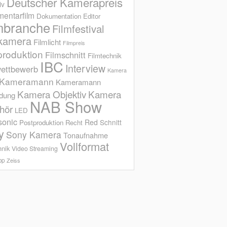
Deutscher Kamerapreis
iv
entarfilm
Dokumentation
Editor
mbranche
Filmfestival
kamera
Filmlicht
Filmpreis
produktion
Filmschnitt
Filmtechnik
IBC
Interview
ettbewerb
Kamera
Kameramann
Kameramann
Kamera Objektiv
Kamera
ldung
NAB Show
hör
LED
sonic
Red
Schnitt
Postproduktion
Recht
y
Sony Kamera
Tonaufnahme
Vollformat
hnik
Video Streaming
op
Zeiss