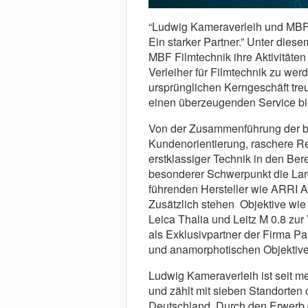
“Ludwig Kameraverleih und MBF
Ein starker Partner.” Unter die
MBF Filmtechnik ihre Aktivitäte
Verleiher für Filmtechnik zu wer
ursprünglichen Kerngeschäft tr
einen überzeugenden Service bi
Von der Zusammenführung der b
Kundenorientierung, raschere Re
erstklassiger Technik in den Ber
besonderer Schwerpunkt die Lar
führenden Hersteller wie ARRI 
Zusätzlich stehen Objektive wi
Leica Thalia und Leitz M 0.8 zu
als Exklusivpartner der Firma P
und anamorphotischen Objektiven 
Ludwig Kameraverleih ist seit me
und zählt mit sieben Standorten
Deutschland. Durch den Erwerb d