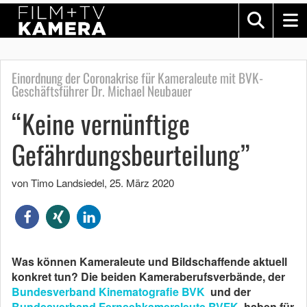
Einordnung der Coronakrise für Kameraleute mit BVK-
Geschäftsführer Dr. Michael Neubauer
“Keine vernünftige
Gefährdungsbeurteilung”
von Timo Landsiedel
,
25. März 2020
Was können Kameraleute und Bildschaffende aktuell
konkret tun? Die beiden Kameraberufsverbände, der
Bundesverband Kinematografie BVK
und der
Bundesverband Fernsehkameraleute BVFK
, haben für