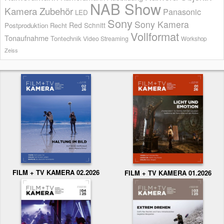
NAB Show
Kamera Zubehör
Panasonic
LED
Sony
Sony Kamera
Red
Schnitt
Postproduktion
Recht
Vollformat
Tonaufnahme
Tontechnik
Video Streaming
Workshop
Zeiss
FILM + TV KAMERA 02.2026
FILM + TV KAMERA 01.2026