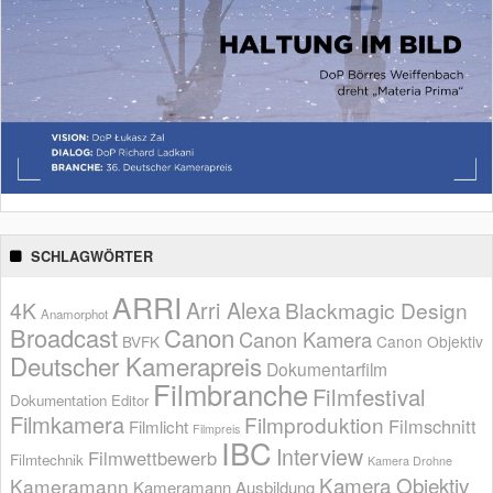
SCHLAGWÖRTER
ARRI
Arri Alexa
4K
Blackmagic Design
Anamorphot
Broadcast
Canon
Canon Kamera
BVFK
Canon Objektiv
Deutscher Kamerapreis
Dokumentarfilm
Filmbranche
Filmfestival
Dokumentation
Editor
Filmkamera
Filmproduktion
Filmschnitt
Filmlicht
Filmpreis
IBC
Interview
Filmwettbewerb
Filmtechnik
Kamera Drohne
Kamera Objektiv
Kameramann
Kameramann Ausbildung