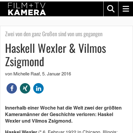
Zwei von den ganz Großen sind von uns gegangen
Haskell Wexler & Vilmos
Zsigmond
von Michelle Raaf
,
5. Januar 2016
Innerhalb einer Woche hat die Welt zwei der größten
Kameramänner der Geschichte verloren: Haskel
Wexler und Vilmos Zsigmond.
Haskel Wexler
(* 6. Februar 1922 in Chicago, Illinois;