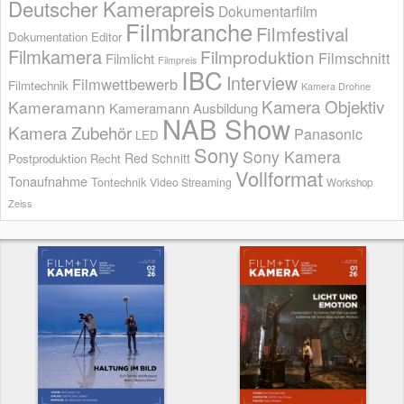
Deutscher Kamerapreis
Dokumentarfilm
Filmbranche
Filmfestival
Dokumentation
Editor
Filmkamera
Filmproduktion
Filmschnitt
Filmlicht
Filmpreis
IBC
Interview
Filmwettbewerb
Filmtechnik
Kamera Drohne
Kamera Objektiv
Kameramann
Kameramann Ausbildung
NAB Show
Kamera Zubehör
Panasonic
LED
Sony
Sony Kamera
Red
Schnitt
Postproduktion
Recht
Vollformat
Tonaufnahme
Tontechnik
Video Streaming
Workshop
Zeiss