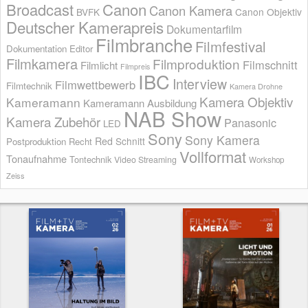
Broadcast
Canon
Canon Kamera
BVFK
Canon Objektiv
Deutscher Kamerapreis
Dokumentarfilm
Filmbranche
Filmfestival
Dokumentation
Editor
Filmkamera
Filmproduktion
Filmschnitt
Filmlicht
Filmpreis
IBC
Interview
Filmwettbewerb
Filmtechnik
Kamera Drohne
Kamera Objektiv
Kameramann
Kameramann Ausbildung
NAB Show
Kamera Zubehör
Panasonic
LED
Sony
Sony Kamera
Red
Schnitt
Postproduktion
Recht
Vollformat
Tonaufnahme
Tontechnik
Video Streaming
Workshop
Zeiss