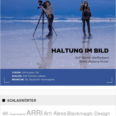
SCHLAGWÖRTER
ARRI
Arri Alexa
4K
Blackmagic Design
Anamorphot