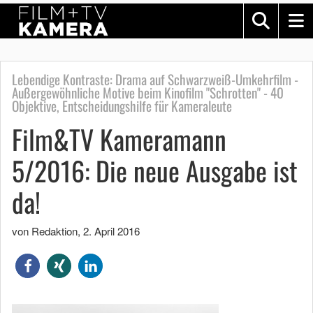
Lebendige Kontraste: Drama auf Schwarzweiß-Umkehrfilm -
Außergewöhnliche Motive beim Kinofilm "Schrotten" - 40
Objektive, Entscheidungshilfe für Kameraleute
Film&TV Kameramann
5/2016: Die neue Ausgabe ist
da!
von Redaktion
,
2. April 2016