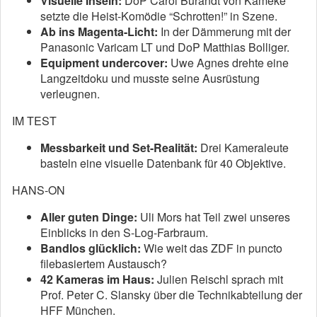
Visuelle Inseln:
DoP Carol Burandt von Kameke
setzte die Heist-Komödie “Schrotten!” in Szene.
Ab ins Magenta-Licht:
In der Dämmerung mit der
Panasonic Varicam LT und DoP Matthias Bolliger.
Equipment undercover:
Uwe Agnes drehte eine
Langzeitdoku und musste seine Ausrüstung
verleugnen.
IM TEST
Messbarkeit und Set-Realität:
Drei Kameraleute
basteln eine visuelle Datenbank für 40 Objektive.
HANS-ON
Aller guten Dinge:
Uli Mors hat Teil zwei unseres
Einblicks in den S-Log-Farbraum.
Bandlos glücklich:
Wie weit das ZDF in puncto
filebasiertem Austausch?
42 Kameras im Haus:
Julien Reischl sprach mit
Prof. Peter C. Slansky über die Technikabteilung der
HFF München.