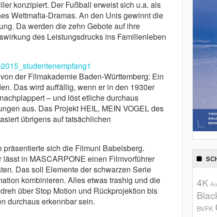
er konzipiert. Der Fußball erweist sich u.a. als
nes Wettmafia-Dramas. An den Unis gewinnt die
tung. Da werden die zehn Gebote auf ihre
Auswirkung des Leistungsdrucks ins Familienleben
m von der Filmakademie Baden-Württemberg: Ein
n. Das wird auffällig, wenn er in den 1930er
nachplappert – und löst etliche durchaus
klungen aus. Das Projekt HEIL, MEIN VOGEL des
iert übrigens auf tatsächlichen
präsentierte sich die Filmuni Babelsberg.
r lässt in MASCARPONE einen Filmvorführer
SC
aten. Das soll Elemente der schwarzen Serie
ation kombinieren. Alles etwas trashig und die
4K
An
dreh über Stop Motion und Rückprojektion bis
Blac
en durchaus erkennbar sein.
BVFK