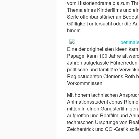
vom Historiendrama bis zum Thrill
Thema eines Kinderfilms und ei
Serie offenbar stärker an Bedeu
Gültigkeit untersucht oder die 
hinein.
Eine der originellsten Ideen ka
Papagei kann 100 Jahre alt werde
Jahren aufgefasste Führerreden 
politische und familiäre Verwic
Regiestudenten Clemens Roth bas
Vorkommnissen.
Mit hohem technischen Anspruch 
Animationsstudent Jonas Rieme
mitten in einen Gangsterfilm ger
aufgreifen und Realfilm und Anim
technischen Ursprünge von Real
Zeichentrick und CGI-Grafik soll