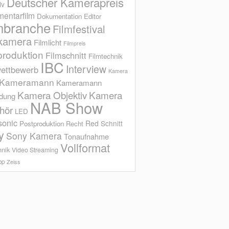
Deutscher Kamerapreis
iv
entarfilm
Dokumentation
Editor
mbranche
Filmfestival
kamera
Filmlicht
Filmpreis
produktion
Filmschnitt
Filmtechnik
IBC
Interview
ettbewerb
Kamera
Kameramann
Kameramann
Kamera Objektiv
Kamera
ldung
NAB Show
hör
LED
sonic
Red
Schnitt
Postproduktion
Recht
y
Sony Kamera
Tonaufnahme
Vollformat
hnik
Video Streaming
op
Zeiss