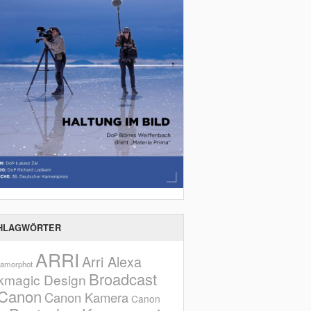
HLAGWÖRTER
ARRI
Arri Alexa
amorphot
Broadcast
kmagic Design
Canon
Canon Kamera
Canon