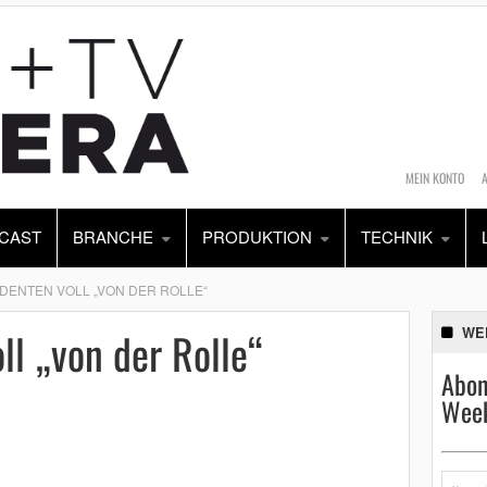
MEIN KONTO
CAST
BRANCHE
PRODUKTION
TECHNIK
DENTEN VOLL „VON DER ROLLE“
ll „von der Rolle“
WE
Abon
Week