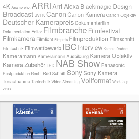
ARRI
Arri Alexa
4K
Blackmagic Design
Anamorphot
Broadcast
Canon
Canon Kamera
BVFK
Canon Objektiv
Deutscher Kamerapreis
Dokumentarfilm
Filmbranche
Filmfestival
Dokumentation
Editor
Filmkamera
Filmproduktion
Filmschnitt
Filmlicht
Filmpreis
IBC
Interview
Filmwettbewerb
Filmtechnik
Kamera Drohne
Kamera Objektiv
Kameramann
Kameramann Ausbildung
NAB Show
Kamera Zubehör
Panasonic
LED
Sony
Sony Kamera
Red
Schnitt
Postproduktion
Recht
Vollformat
Tonaufnahme
Tontechnik
Video Streaming
Workshop
Zeiss