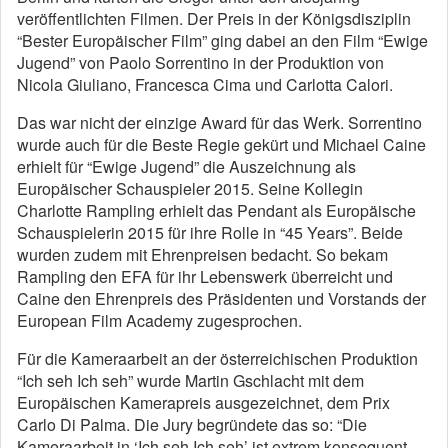
veröffentlichten Filmen. Der Preis in der Königsdisziplin
“Bester Europäischer Film” ging dabei an den Film “Ewige
Jugend” von Paolo Sorrentino in der Produktion von
Nicola Giuliano, Francesca Cima und Carlotta Calori.
Das war nicht der einzige Award für das Werk. Sorrentino
wurde auch für die Beste Regie gekürt und Michael Caine
erhielt für “Ewige Jugend” die Auszeichnung als
Europäischer Schauspieler 2015. Seine Kollegin
Charlotte Rampling erhielt das Pendant als Europäische
Schauspielerin 2015 für ihre Rolle in “45 Years”. Beide
wurden zudem mit Ehrenpreisen bedacht. So bekam
Rampling den EFA für ihr Lebenswerk überreicht und
Caine den Ehrenpreis des Präsidenten und Vorstands der
European Film Academy zugesprochen.
Für die Kameraarbeit an der österreichischen Produktion
“Ich seh Ich seh” wurde Martin Gschlacht mit dem
Europäischen Kamerapreis ausgezeichnet, dem Prix
Carlo Di Palma. Die Jury begründete das so: “Die
Kameraarbeit in ‘Ich seh Ich seh’ ist extrem konsequent