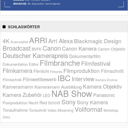
SCHLAGWÖRTER
ARRI
Arri Alexa
4K
Blackmagic Design
Anamorphot
Broadcast
Canon
Canon Kamera
BVFK
Canon Objektiv
Deutscher Kamerapreis
Dokumentarfilm
Filmbranche
Filmfestival
Dokumentation
Editor
Filmkamera
Filmproduktion
Filmschnitt
Filmlicht
Filmpreis
IBC
Interview
Filmwettbewerb
Filmtechnik
Kamera Drohne
Kamera Objektiv
Kameramann
Kameramann Ausbildung
NAB Show
Kamera Zubehör
Panasonic
LED
Sony
Sony Kamera
Red
Schnitt
Postproduktion
Recht
Vollformat
Tonaufnahme
Tontechnik
Video Streaming
Workshop
Zeiss