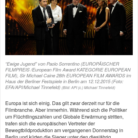
“Ewige Jugend” von Paolo Sorrentino (EUROPÄISCHER
FILMPREIS /European Film Award KATEGORIE EUROPEAN
FILM), Sir Michael Caine 28th EUROPEAN FILM AWARDS im
Haus der Berliner Festspiele in Berlin am 12.12.2015 (Foto:
EFA/API/Michael Tinnefeld)
(Bild: API (c.) Michael Tinnefeld)
Europa ist sich einig. Das gilt zwar derzeit nur für die
Filmbranche. Aber immerhin. Während sich die Politiker
um Flüchtlingszahlen und Globale Erwärmung stritten,
trafen sich die europäischen Vertreter der
Bewegtbildproduktion am vergangenen Donnerstag in
Berlin und kürten die Sieger unter den diesjährig