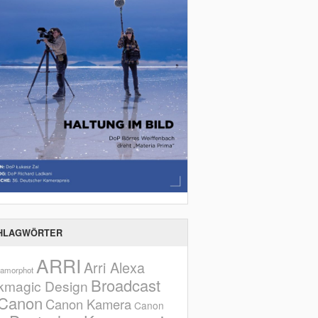
HLAGWÖRTER
ARRI
Arri Alexa
amorphot
Broadcast
kmagic Design
Canon
Canon Kamera
Canon