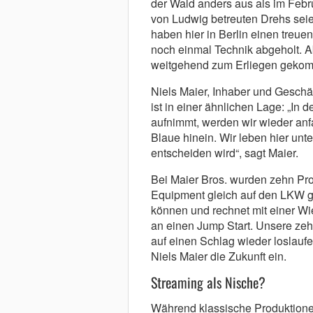
der Wald anders aus als im Febru
von Ludwig betreuten Drehs seien
haben hier in Berlin einen treue
noch einmal Technik abgeholt. Ab
weitgehend zum Erliegen gekomm
Niels Maier, Inhaber und Geschäf
ist in einer ähnlichen Lage: „In
aufnimmt, werden wir wieder anfa
Blaue hinein. Wir leben hier unte
entscheiden wird“, sagt Maier.
Bei Maier Bros. wurden zehn Pro
Equipment gleich auf den LKW g
können und rechnet mit einer Wi
an einen Jump Start. Unsere ze
auf einen Schlag wieder loslaufe
Niels Maier die Zukunft ein.
Streaming als Nische?
Während klassische Produktionen