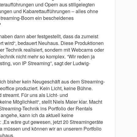
eraufführungen und Opern aus stillgelegten
ungen und Kabarettaufführungen – alles ohne
 Streaming-Boom ein bescheidenes
?
haben dann aber festgestellt, dass da zumeist
ert wird“, bedauert Neuhaus. Diese Produktionen
ller Technik realisiert, sondern mit Webcams oder
echnik nicht mehr so komplex. “Wir reden ja
ting, von IP Streaming”, sagt der Ludwig-
 sich bisher kein Neugeschäft aus dem Streaming-
office produziert. Kein Licht, keine Bühne.
 streamt. Für uns als Licht- und
ine Möglichkeit“, stellt Niels Maier klar. Macht
 Streaming-Technik ins Portfolio der Rentals
ngehe, kann ich da aktuell keine
 ,Es wäre gut gewesen, jetzt 20 Streamingeräte
Da müssen und können wir an unserem Portfolio
euhaus.