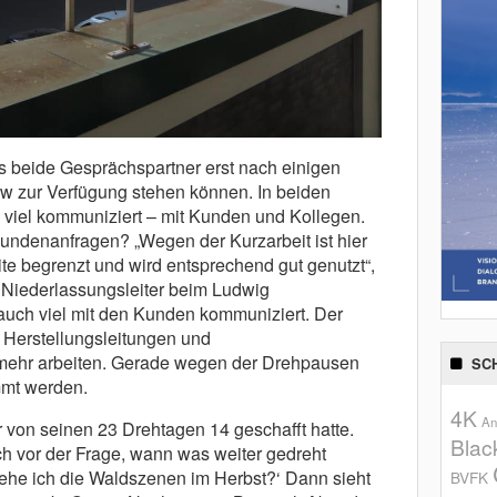
ss beide Gesprächspartner erst nach einigen
ew zur Verfügung stehen können. In beiden
h viel kommuniziert – mit Kunden und Kollegen.
 Kundenanfragen? „Wegen der Kurzarbeit ist hier
te begrenzt und wird entsprechend gut genutzt“,
r Niederlassungsleiter beim Ludwig
auch viel mit den Kunden kommuniziert. Der
 Herstellungsleitungen und
t mehr arbeiten. Gerade wegen der Drehpausen
SC
mmt werden.
4K
An
er von seinen 23 Drehtagen 14 geschafft hatte.
Blac
ich vor der Frage, wann was weiter gedreht
ehe ich die Waldszenen im Herbst?‘ Dann sieht
BVFK