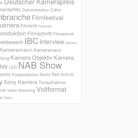
Deutscher Kamerapreis
iv
entarfilm
Dokumentation
Editor
mbranche
Filmfestival
kamera
Filmlicht
Filmpreis
produktion
Filmschnitt
Filmtechnik
IBC
Interview
ettbewerb
Kamera
Kameramann
Kameramann
Kamera Objektiv
Kamera
ldung
NAB Show
hör
LED
sonic
Red
Schnitt
Postproduktion
Recht
y
Sony Kamera
Tonaufnahme
Vollformat
hnik
Video Streaming
op
Zeiss