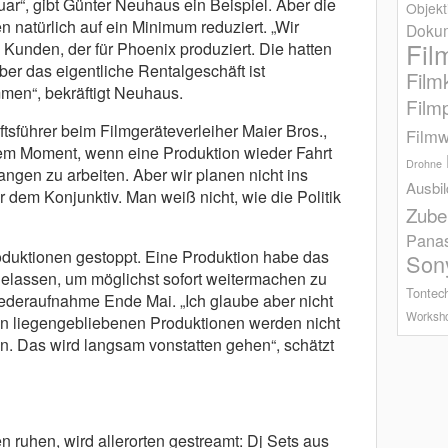
ar“, gibt Günter Neuhaus ein Beispiel. Aber die
Objekt
 natürlich auf ein Minimum reduziert. „Wir
Dokum
Fil
n Kunden, der für Phoenix produziert. Die hatten
er das eigentliche Rentalgeschäft ist
Film
en“, bekräftigt Neuhaus.
Film
tsführer beim Filmgeräteverleiher Maier Bros.,
Filmw
 dem Moment, wenn eine Produktion wieder Fahrt
Drohne
ngen zu arbeiten. Aber wir planen nicht ins
Ausbi
r dem Konjunktiv. Man weiß nicht, wie die Politik
Zube
Pana
duktionen gestoppt. Eine Produktion habe das
Son
elassen, um möglichst sofort weitermachen zu
Tontec
ederaufnahme Ende Mai. „Ich glaube aber nicht
Worksh
hn liegengebliebenen Produktionen werden nicht
n. Das wird langsam vonstatten gehen“, schätzt
 ruhen, wird allerorten gestreamt: Dj Sets aus