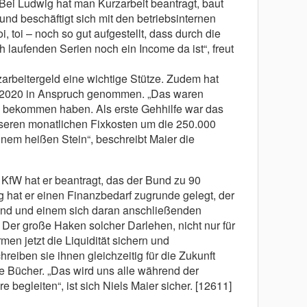
ei Ludwig hat man Kurzarbeit beantragt, baut
nd beschäftigt sich mit den betriebsinternen
oi, toi – noch so gut aufgestellt, dass durch die
h laufenden Serien noch ein Income da ist“, freut
zarbeitergeld eine wichtige Stütze. Zudem hat
e 2020 in Anspruch genommen. „Das waren
ll bekommen haben. Als erste Gehhilfe war das
unseren monatlichen Fixkosten um die 250.000
inem heißen Stein“, beschreibt Maier die
 KfW hat er beantragt, das der Bund zu 90
g hat er einen Finanzbedarf zugrunde gelegt, der
tand und einem sich daran anschließenden
er große Haken solcher Darlehen, nicht nur für
en jetzt die Liquidität sichern und
eiben sie ihnen gleichzeitig für die Zukunft
ie Bücher. „Das wird uns alle während der
e begleiten“, ist sich Niels Maier sicher. [12611]