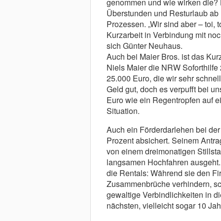
genommen und wie wirken die? B
Überstunden und Resturlaub ab u
Prozessen. „Wir sind aber – toi, t
Kurzarbeit in Verbindung mit noc
sich Günter Neuhaus.
Auch bei Maier Bros. ist das Kur
Niels Maier die NRW Soforthilf
25.000 Euro, die wir sehr schne
Geld gut, doch es verpufft bei 
Euro wie ein Regentropfen auf e
Situation.
Auch ein Förderdarlehen bei der
Prozent absichert. Seinem Antra
von einem dreimonatigen Stills
langsamen Hochfahren ausgeht. D
die Rentals: Während sie den Firm
Zusammenbrüche verhindern, schr
gewaltige Verbindlichkeiten in d
nächsten, vielleicht sogar 10 Jahr