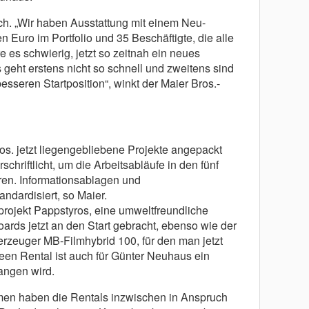
ch. „Wir haben Ausstattung mit einem Neu-
n Euro im Portfolio und 35 Beschäftigte, die alle
es schwierig, jetzt so zeitnah ein neues
geht erstens nicht so schnell und zweitens sind
esseren Startposition“, winkt der Maier Bros.-
os. jetzt liegengebliebene Projekte angepackt
chriftlicht, um die Arbeitsabläufe in den fünf
ren. Informationsablagen und
dardisiert, so Maier.
rojekt Pappstyros, eine umweltfreundliche
ards jetzt an den Start gebracht, ebenso wie der
rzeuger MB-Filmhybrid 100, für den man jetzt
een Rental ist auch für Günter Neuhaus ein
angen wird.
n haben die Rentals inzwischen in Anspruch