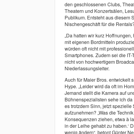
den geschlossenen Clubs, Theat
Theatern und Konzertsälen, Les
Publikum. Entsteht aus diesem
Nischengeschäft für die Rentals
„Da hatten wir kurz Hoffnungen, 
mit eigenen Bordmitteln produzi
würden oft nicht mit professione
Smartphones. Zudem sei die IT-T
nicht von hochwertigem Broadcas
Niederlassungsleiter.
Auch für Maier Bros. entwickelt
Hype. „Leider wird da oft im Home
Jemand stellt die Kamera auf und
Bühnenspezialisten sehe ich da ke
es trotzdem Sinn, jetzt spezielle
aufzunehmen? „Was die Technik a
Konsequenzen ziehen, etwa à la:
in der Leihe gehabt zu haben.‘ 
wenig ändern“, betont Günter N