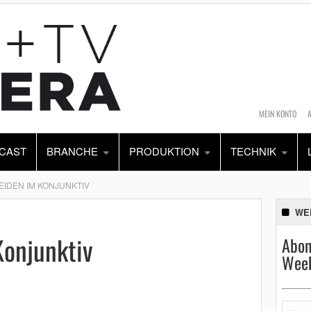
MEIN KONTO
CAST
BRANCHE
PRODUKTION
TECHNIK
IDEN IM KONJUNKTIV
WE
Konjunktiv
Abon
Week