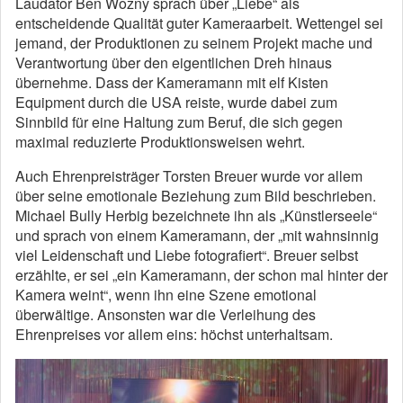
Laudator Ben Wozny sprach über „Liebe“ als
entscheidende Qualität guter Kameraarbeit. Wettengel sei
jemand, der Produktionen zu seinem Projekt mache und
Verantwortung über den eigentlichen Dreh hinaus
übernehme. Dass der Kameramann mit elf Kisten
Equipment durch die USA reiste, wurde dabei zum
Sinnbild für eine Haltung zum Beruf, die sich gegen
maximal reduzierte Produktionsweisen wehrt.
Auch Ehrenpreisträger Torsten Breuer wurde vor allem
über seine emotionale Beziehung zum Bild beschrieben.
Michael Bully Herbig bezeichnete ihn als „Künstlerseele“
und sprach von einem Kameramann, der „mit wahnsinnig
viel Leidenschaft und Liebe fotografiert“. Breuer selbst
erzählte, er sei „ein Kameramann, der schon mal hinter der
Kamera weint“, wenn ihn eine Szene emotional
überwältige. Ansonsten war die Verleihung des
Ehrenpreises vor allem eins: höchst unterhaltsam.