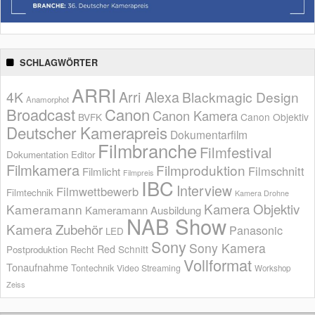
SCHLAGWÖRTER
ARRI
Arri Alexa
4K
Blackmagic Design
Anamorphot
Broadcast
Canon
Canon Kamera
BVFK
Canon Objektiv
Deutscher Kamerapreis
Dokumentarfilm
Filmbranche
Filmfestival
Dokumentation
Editor
Filmkamera
Filmproduktion
Filmschnitt
Filmlicht
Filmpreis
IBC
Interview
Filmwettbewerb
Filmtechnik
Kamera Drohne
Kamera Objektiv
Kameramann
Kameramann Ausbildung
NAB Show
Kamera Zubehör
Panasonic
LED
Sony
Sony Kamera
Red
Schnitt
Postproduktion
Recht
Vollformat
Tonaufnahme
Tontechnik
Video Streaming
Workshop
Zeiss