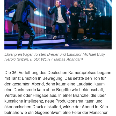
Ehrenpreisträger Torsten Breuer und Laudator Michael Bully
Herbig tanzen. (Foto: WDR / Taimas Ahangari)
Die 36. Verleihung des Deutschen Kamerapreises begann
mit Tanz: Emotion in Bewegung. Das setzte den Ton für
den gesamten Abend, denn kaum eine Laudatio, kaum
eine Dankesrede kam ohne Begriffe wie Leidenschaft,
Vertrauen oder Hingabe aus. In einer Branche, die über
künstliche Intelligenz, neue Produktionsrealitäten und
ökonomischen Druck diskutiert, wirkte der Abend in Köln
beinahe wie ein Gegenentwurf: eine Feier der Menschen