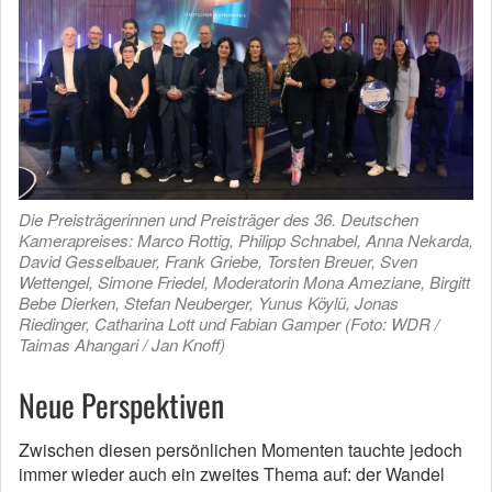
Die Preisträgerinnen und Preisträger des 36. Deutschen
Kamerapreises: Marco Rottig, Philipp Schnabel, Anna Nekarda,
David Gesselbauer, Frank Griebe, Torsten Breuer, Sven
Wettengel, Simone Friedel, Moderatorin Mona Ameziane, Birgitt
Bebe Dierken, Stefan Neuberger, Yunus Köylü, Jonas
Riedinger, Catharina Lott und Fabian Gamper (Foto: WDR /
Taimas Ahangari / Jan Knoff)
Neue Perspektiven
Zwischen diesen persönlichen Momenten tauchte jedoch
immer wieder auch ein zweites Thema auf: der Wandel