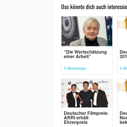
Das könnte dich auch interessie
“Die Wertschätzung
Deu
einer Arbeit”
201
Weiterlesen
We
Deutscher Filmpreis:
Deu
ARRI erhält
No
Ehrenpreis
be