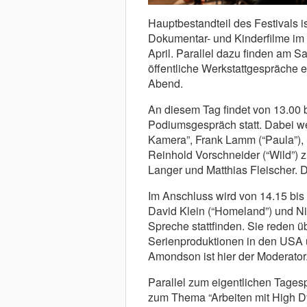
Hauptbestandteil des Festivals i
Dokumentar- und Kinderfilme im
April. Parallel dazu finden am Sa
öffentliche Werkstattgespräche
Abend.
An diesem Tag findet von 13.00 
Podiumsgespräch statt. Dabei we
Kamera”, Frank Lamm (“Paula”),
Reinhold Vorschneider (“Wild”) 
Langer und Matthias Fleischer. Der 
Im Anschluss wird von 14.15 bis
David Klein (“Homeland”) und Ni
Spreche stattfinden. Sie reden 
Serienproduktionen in den USA 
Amondson ist hier der Moderator. A
Parallel zum eigentlichen Tage
zum Thema “Arbeiten mit High 