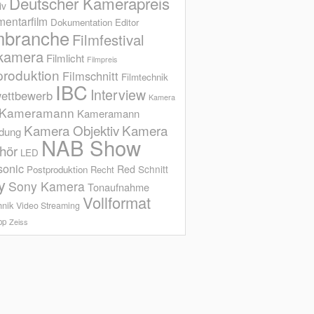
Deutscher Kamerapreis
iv
entarfilm
Dokumentation
Editor
mbranche
Filmfestival
kamera
Filmlicht
Filmpreis
produktion
Filmschnitt
Filmtechnik
IBC
Interview
ettbewerb
Kamera
Kameramann
Kameramann
Kamera Objektiv
Kamera
ldung
NAB Show
hör
LED
sonic
Red
Schnitt
Postproduktion
Recht
y
Sony Kamera
Tonaufnahme
Vollformat
hnik
Video Streaming
op
Zeiss