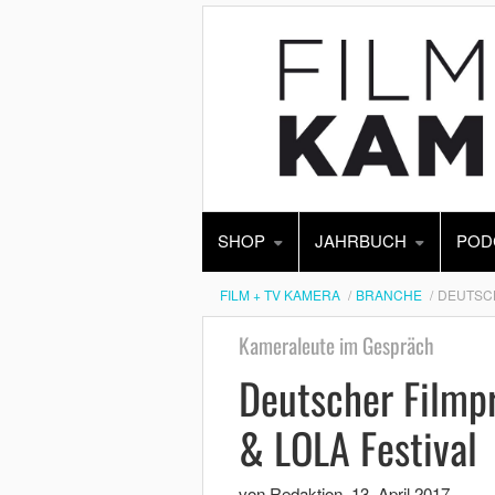
SHOP
JAHRBUCH
POD
FILM + TV KAMERA
BRANCHE
DEUTSCH
Kameraleute im Gespräch
Deutscher Filmp
& LOLA Festival
von Redaktion
,
13. April 2017