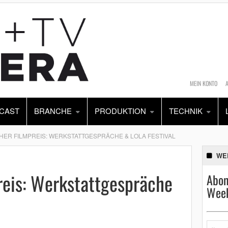
MEIN KONTO
CAST
BRANCHE
PRODUKTION
TECHNIK
ER FILMPREIS: WERKSTATTGESPRÄCHE & LOLA FESTIVAL
WE
reis: Werkstattgespräche
Abon
Week