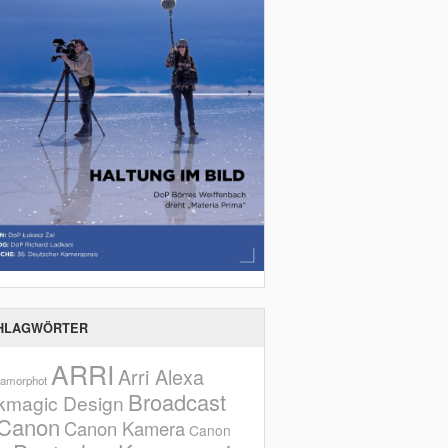
HLAGWÖRTER
ARRI
Arri Alexa
amorphot
Broadcast
kmagic Design
Canon
Canon Kamera
Canon