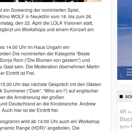
st ein Screening der nominierten Spiel,
 Kino WOLF in Neukölln vom 18. bis zum 26.
mstag, den 22. April die LOLA Visionen statt,
 ergänzt um Workshops und einem Konzert am
bis 14.00 Uhr im Haus Ungarn ein
rden Die nominierten der Kategorie “Beste
 Sonja Rom (“Die Blumen von gestern”) und
zu Gast sein. Die Moderation übernehmen Martin
Eintritt ist Frei.
 15.00 Uhr das nächste Gespräch mit den Gästen
k Summerer (“Dark”, “Who am I”) auf englischer
über die Annäherung der großen
SC
und Deutschland an die Kinobranche. Andrew
uch hier ist der Eintritt frei.
4K
An
Blac
sprogramm wird ab 14:00 Uhr auch ein Workshop
BVFK
Dynamic Range (HDR)” angeboten. Die