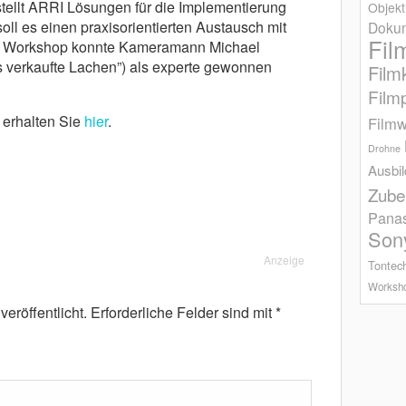
r stellt ARRI Lösungen für die Implementierung
Objekt
ll es einen praxisorientierten Austausch mit
Dokum
Fil
n Workshop konnte Kameramann Michael
verkaufte Lachen”) als experte gewonnen
Film
Film
 erhalten Sie
hier
.
Filmw
Drohne
Ausbi
Zube
Pana
Son
Anzeige
Tontec
Worksh
eröffentlicht.
Erforderliche Felder sind mit
*