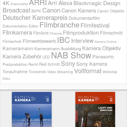
ARRI
Arri Alexa
4K
Blackmagic Design
Anamorphot
Broadcast
Canon
Canon Kamera
BVFK
Canon Objektiv
Deutscher Kamerapreis
Dokumentarfilm
Filmbranche
Filmfestival
Dokumentation
Editor
Filmkamera
Filmproduktion
Filmschnitt
Filmlicht
Filmpreis
IBC
Interview
Filmwettbewerb
Filmtechnik
Kamera Drohne
Kamera Objektiv
Kameramann
Kameramann Ausbildung
NAB Show
Kamera Zubehör
Panasonic
LED
Sony
Sony Kamera
Red
Schnitt
Postproduktion
Recht
Vollformat
Tonaufnahme
Tontechnik
Video Streaming
Workshop
Zeiss