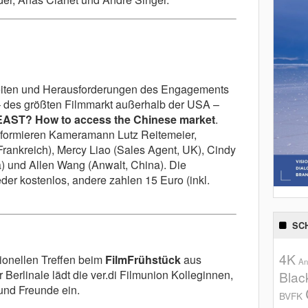
iten und Herausforderungen des Engagements
– des größten Filmmarkt außerhalb der USA –
AST? How to access the Chinese market
.
nformieren Kameramann Lutz Reitemeier,
Frankreich), Mercy Liao (Sales Agent, UK), Cindy
a) und Allen Wang (Anwalt, China). Die
eder kostenlos, andere zahlen 15 Euro (inkl.
SC
4K
tionellen Treffen beim
FilmFrühstück
aus
An
 Berlinale lädt die ver.di Filmunion Kolleginnen,
Blac
und Freunde ein.
BVFK