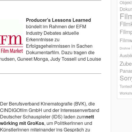
Objekt
Dokum
Fil
Producer’s Lessons Learned
Film
bündelt im Rahmen der EFM
Film
Industry Debates aktuelle
Erkenntnisse zu
Filmw
Erfolgsgeheimnissen in Sachen
Drohne
Dokumentarfilm. Dazu tragen die
Ausbi
nudsen, Guneet Monga, Judy Tossell und Louise
Zube
Pana
Son
Tontec
Worksh
Der Berufsverband Kinematografie (BVK), die
CINDIGOfilm GmbH und der Interessenverband
Deutscher Schauspieler (IDS) laden zum
nett
wörking mit GroKos
, um PolitikerInnen und
KünstlerInnen miteinander ins Gespräch zu