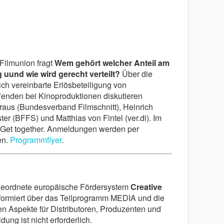
 Filmunion fragt
Wem gehört welcher Anteil am
g uund wie wird gerecht verteilt?
Über die
lich vereinbarte Erlösbeteiligung von
fenden bei Kinoproduktionen diskutieren
raus (Bundesverband Filmschnitt), Heinrich
er (BFFS) und Matthias von Fintel (ver.di). Im
Get together. Anmeldungen werden per
en.
Programmflyer
.
eordnete europäische Fördersystem
Creative
formiert über das Teilprogramm MEDIA und die
n Aspekte für Distributoren, Produzenten und
ng ist nicht erforderlich.