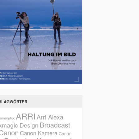
HLAGWÖRTER
ARRI
Arri Alexa
amorphot
Broadcast
kmagic Design
Canon
Canon Kamera
Canon