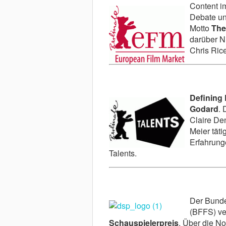
Content i
Debate un
Motto
The
darüber N
Chris Rice
Defining
Godard
. 
Claire De
Meier täti
Erfahrunge
Talents.
Der Bunde
(BFFS) ve
Schauspielerpreis
. Über die No