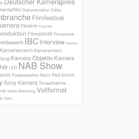
Deutscher Kamerapreis
iv
entarfilm
Dokumentation
Editor
mbranche
Filmfestival
kamera
Filmlicht
Filmpreis
produktion
Filmschnitt
Filmtechnik
IBC
Interview
ettbewerb
Kamera
Kameramann
Kameramann
Kamera Objektiv
Kamera
ldung
NAB Show
hör
LED
sonic
Red
Schnitt
Postproduktion
Recht
y
Sony Kamera
Tonaufnahme
Vollformat
hnik
Video Streaming
op
Zeiss