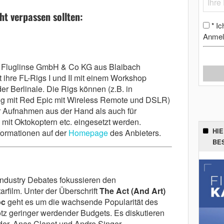
cht verpassen sollten:
Ic
*
Anmel
 Fluglinse GmbH & Co KG aus Blaibach
t ihre FL-Rigs I und II mit einem Workshop
r Berlinale. Die Rigs können (z.B. in
g mit Red Epic mit Wireless Remote und DSLR)
r Aufnahmen aus der Hand als auch für
mit Oktokoptern etc. eingesetzt werden.
HI
formationen auf der
Homepage
des Anbieters.
BE
ndustry Debates fokussieren den
rfilm. Unter der Überschrift
The Act (And Art)
oc
geht es um die wachsende Popularität des
otz geringer werdender Budgets. Es diskutieren
er, Anas Clanet und Andre Singer.