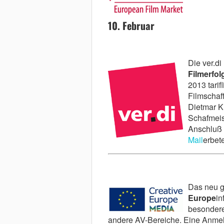
10. Februar
Die ver.di
Filmerfol
2013 tarif
Filmschaf
Dietmar K
Schafmeist
Anschluß 
Mail
erbet
Das neu g
Europe
in
besondere
andere AV-Bereiche. Eine Anmeldu