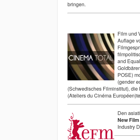
bringen.
Film und V
Auflage v
Filmgespr
filmpoliti
and Equal
Goldbäre
POSE) mod
(gender e
(Schwedisches Filminstitut), die
(Ateliers du Cinéma Européen)t
Den asiat
New Film 
Industry D