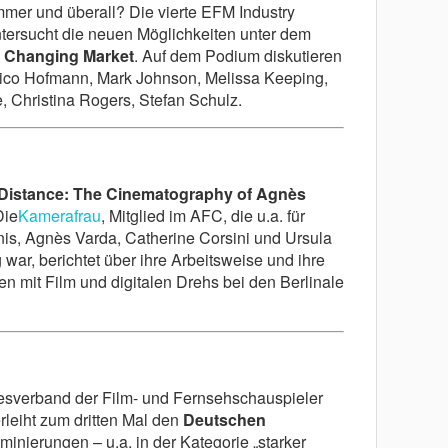
mmer und überall? Die vierte EFM Industry
tersucht die neuen Möglichkeiten unter dem
 Changing Market
. Auf dem Podium diskutieren
ico Hofmann, Mark Johnson, Melissa Keeping,
, Christina Rogers, Stefan Schulz.
 Distance: The Cinematography of Agnès
Die
Kamerafrau
, Mitglied im AFC, die u.a. für
nis, Agnès Varda, Catherine Corsini und Ursula
g war, berichtet über ihre Arbeitsweise und ihre
n mit Film und digitalen Drehs bei den Berlinale
sverband der Film- und Fernsehschauspieler
rleiht zum dritten Mal den
Deutschen
minierungen – u.a. in der Kategorie „starker