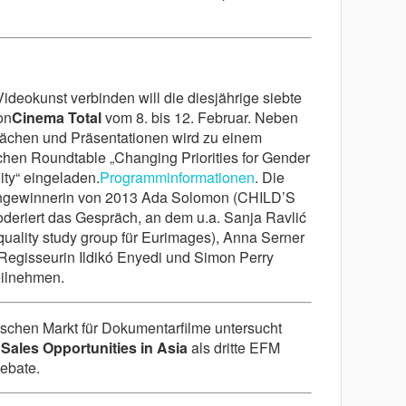
ideokunst verbinden will die diesjährige siebte
on
Cinema Total
vom 8. bis 12. Februar. Neben
ächen und Präsentationen wird zu einem
schen Roundtable „Changing Priorities for Gender
ity“ eingeladen.
Programminformationen
. Die
ngewinnerin von 2013 Ada Solomon (CHILD’S
eriert das Gespräch, an dem u.a. Sanja Ravlić
quality study group für Eurimages), Anna Serner
 Regisseurin Ildikó Enyedi und Simon Perry
eilnehmen.
ischen Markt für Dokumentarfilme untersucht
Sales Opportunities in Asia
als dritte EFM
ebate.