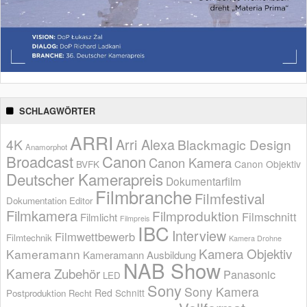
SCHLAGWÖRTER
ARRI
Arri Alexa
4K
Blackmagic Design
Anamorphot
Broadcast
Canon
Canon Kamera
BVFK
Canon Objektiv
Deutscher Kamerapreis
Dokumentarfilm
Filmbranche
Filmfestival
Dokumentation
Editor
Filmkamera
Filmproduktion
Filmschnitt
Filmlicht
Filmpreis
IBC
Interview
Filmwettbewerb
Filmtechnik
Kamera Drohne
Kamera Objektiv
Kameramann
Kameramann Ausbildung
NAB Show
Kamera Zubehör
Panasonic
LED
Sony
Sony Kamera
Red
Schnitt
Postproduktion
Recht