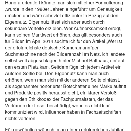
Honorarorientiert könnte man sich mit einer Formulierung
„wurde in den 1980er Jahren eingeführt“ um Genauigkeit
drücken und wäre sehr viel effizienter in Bezug auf den
Eigennutz. Eigennutz lässt sich aber auch durch
sekundäre Vorteile erzielen. Wer Aufmerksamkeit erregt,
kann seinen Marktwert erhöhen, das gilt besonders auch
für Bilder. Im April 2014 suchte ich für den Artikel „Wer ist
der erfolgreichste deutsche Kameramann“per
Suchmaschine nach der Bilderanzahl im Netz. Ich landete
selbst weit abgeschlagen hinter Michael Ballhaus, der auf
den ersten Platz kam. Seitdem füge ich jedem Artikel ein
Autoren-Selfie bei. Den Eigennutz kann man auch
erhöhen, wenn man sich mit der anderen Seite einlässt,
als sogenannter honorierter Botschafter einer Marke auftritt
und Produkte positiv herausstreicht, ein klarer Verstoß
gegen den Ethikkodex der Fachjournalisten, der das
Vertrauen der Leser beschädigt, wenn es nicht klar
kommuniziert wird. Influencer haben in Fachzeitschriften
nichts verloren.
Für gewöhnlich wünscht man einem erfolgreichen Jubilar