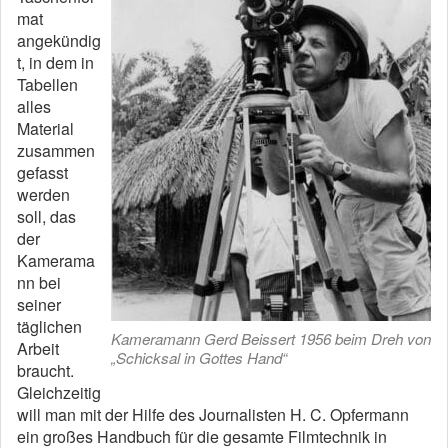
mat
angekündig
t, in dem in
Tabellen
alles
Material
zusammen
gefasst
werden
soll, das
der
Kamerama
nn bei
seiner
täglichen
Kameramann Gerd Beissert 1956 beim Dreh von
Arbeit
„Schicksal in Gottes Hand“
braucht.
Gleichzeitig
will man mit der Hilfe des Journalisten H. C. Opfermann
ein großes Handbuch für die gesamte Filmtechnik in