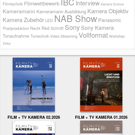
IBC
Interview
Filmwettbewerb
Filmtechnik
Kamera Drohne
Kamera Objektiv
Kameramann
Kameramann Ausbildung
NAB Show
Kamera Zubehör
Panasonic
LED
Sony
Sony Kamera
Red
Schnitt
Postproduktion
Recht
Vollformat
Tonaufnahme
Tontechnik
Video Streaming
Workshop
Zeiss
FILM + TV KAMERA 02.2026
FILM + TV KAMERA 01.2026