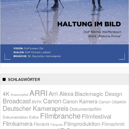
SCHLAGWÖRTER
ARRI
Arri Alexa
4K
Blackmagic Design
Anamorphot
Broadcast
Canon
Canon Kamera
BVFK
Canon Objektiv
Deutscher Kamerapreis
Dokumentarfilm
Filmbranche
Filmfestival
Dokumentation
Editor
Filmkamera
Filmproduktion
Filmschnitt
Filmlicht
Filmpreis