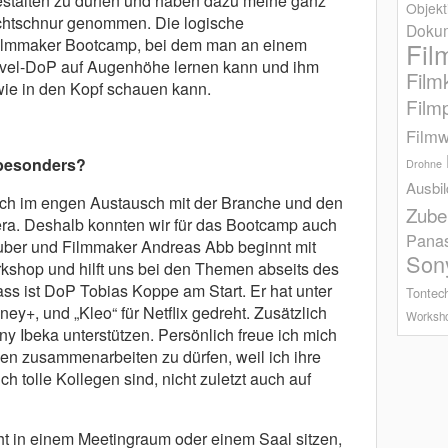
stalten zu dürfen und haben dazu meine ganz
Objekt
Richtschnur genommen. Die logische
Dokum
Filmmaker Bootcamp, bei dem man an einem
Fil
evel-DoP auf Augenhöhe lernen kann und ihm
Film
wie in den Kopf schauen kann.
Film
Filmw
besonders?
Drohne
Ausbi
lich im engen Austausch mit der Branche und den
Zube
ra. Deshalb konnten wir für das Bootcamp auch
Pana
ber und Filmmaker Andreas Abb beginnt mit
Son
kshop und hilft uns bei den Themen abseits des
ss ist DoP Tobias Koppe am Start. Er hat unter
Tontec
ney+, und „Kleo“ für Netflix gedreht. Zusätzlich
Worksh
 Ibeka unterstützen. Persönlich freue ich mich
en zusammenarbeiten zu dürfen, weil ich ihre
ich tolle Kollegen sind, nicht zuletzt auch auf
cht in einem Meetingraum oder einem Saal sitzen,