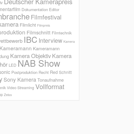
Deutscher Kamerapreis
iv
entarfilm
Dokumentation
Editor
mbranche
Filmfestival
kamera
Filmlicht
Filmpreis
produktion
Filmschnitt
Filmtechnik
IBC
Interview
ettbewerb
Kamera
Kameramann
Kameramann
Kamera Objektiv
Kamera
ldung
NAB Show
hör
LED
sonic
Red
Schnitt
Postproduktion
Recht
y
Sony Kamera
Tonaufnahme
Vollformat
hnik
Video Streaming
op
Zeiss