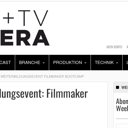
MEIN KONTO
CAST
BRANCHE
PRODUKTION
TECHNIK
 WEITERBILDUNGSEVENT: FILMMAKER BOOTCAMP
dungsevent: Filmmaker
WE
Abon
Week