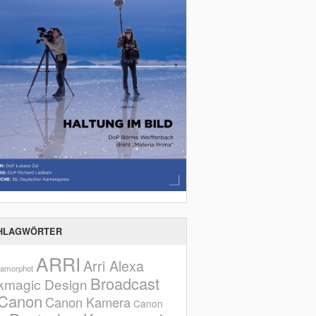
HLAGWÖRTER
ARRI
Arri Alexa
amorphot
Broadcast
kmagic Design
Canon
Canon Kamera
Canon