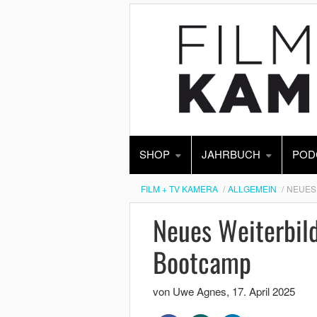
SHOP
JAHRBUCH
POD
FILM + TV KAMERA
ALLGEMEIN
NEUES
Neues Weiterbil
Bootcamp
von Uwe Agnes
,
17. April 2025