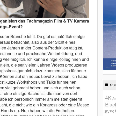
rganisiert das Fachmagazin Film & TV Kamera
ungs-Event?
erer Branche fehlt. Da gibt es natürlich einige
raus betrachtet, also aus der Sicht eines
en Jahren in der Content-Produktion tätig ist,
essionelle und praxisnahe Weiterbildung, und
g wie möglich. Ich kenne einige Kolleginnen und
 ein, die seit vielen Jahren Videos produzieren
tagsstress gar nicht dazu kommen, sich für neue
 Können auf ein neues Level zu heben. Ich habe
bst kurze Workshops und Talks für meinen
SC
em viel gebracht haben und sich auch schon
r eine einzige Sache ist, die man von dort
4K
abe ich persönlich immer am meisten gelernt
An
Blac
ucht, die nicht wie ein Kongress oder eine Messe
d Hands-on. Nun haben wir die Freiheiten
BVFK