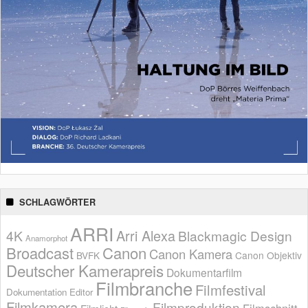
SCHLAGWÖRTER
ARRI
Arri Alexa
4K
Blackmagic Design
Anamorphot
Broadcast
Canon
Canon Kamera
BVFK
Canon Objektiv
Deutscher Kamerapreis
Dokumentarfilm
Filmbranche
Filmfestival
Dokumentation
Editor
Filmkamera
Filmproduktion