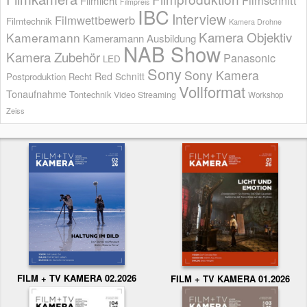
Filmschnitt
Filmlicht
Filmpreis
IBC
Interview
Filmwettbewerb
Filmtechnik
Kamera Drohne
Kamera Objektiv
Kameramann
Kameramann Ausbildung
NAB Show
Kamera Zubehör
Panasonic
LED
Sony
Sony Kamera
Red
Schnitt
Postproduktion
Recht
Vollformat
Tonaufnahme
Tontechnik
Video Streaming
Workshop
Zeiss
FILM + TV KAMERA 02.2026
FILM + TV KAMERA 01.2026