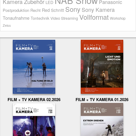
Kamera Zubehör
Panasonic
LED
Sony
Sony Kamera
Red
Schnitt
Postproduktion
Recht
Vollformat
Tonaufnahme
Tontechnik
Video Streaming
Workshop
Zeiss
FILM + TV KAMERA 02.2026
FILM + TV KAMERA 01.2026