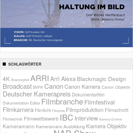
SCHLAGWÖRTER
ARRI
Arri Alexa
4K
Blackmagic Design
Anamorphot
Broadcast
Canon
Canon Kamera
BVFK
Canon Objektiv
Deutscher Kamerapreis
Dokumentarfilm
Filmbranche
Filmfestival
Dokumentation
Editor
Filmkamera
Filmproduktion
Filmschnitt
Filmlicht
Filmpreis
IBC
Interview
Filmwettbewerb
Filmtechnik
Kamera Drohne
Kamera Objektiv
Kameramann
Kameramann Ausbildung
NAB Show