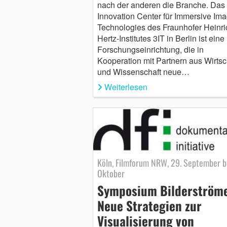
nach der anderen die Branche. Das
Innovation Center für Immersive Im
Technologies des Fraunhofer Heinri
Hertz-Institutes 3IT in Berlin ist eine
Forschungseinrichtung, die in
Kooperation mit Partnern aus Wirtsc
und Wissenschaft neue…
Weiterlesen
Köln, Filmforum NRW, 29. September bi
Oktober
Symposium Bilderströme
Neue Strategien zur
Visualisierung von