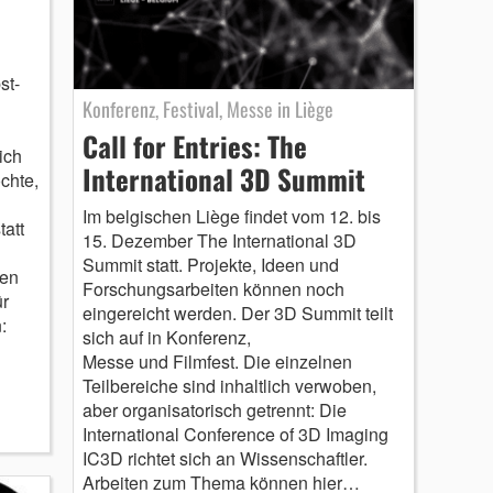
st-
Konferenz, Festival, Messe in Liège
Call for Entries: The
ich
International 3D Summit
chte,
Im belgischen Liège findet vom 12. bis
att
15. Dezember The International 3D
Summit statt. Projekte, Ideen und
nen
Forschungsarbeiten können noch
ür
eingereicht werden. Der 3D Summit teilt
:
sich auf in Konferenz,
Messe und Filmfest. Die einzelnen
Teilbereiche sind inhaltlich verwoben,
aber organisatorisch getrennt: Die
International Conference of 3D Imaging
IC3D richtet sich an Wissenschaftler.
Arbeiten zum Thema können hier…