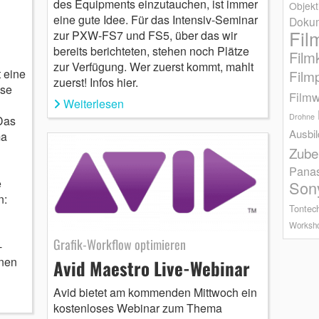
des Equipments einzutauchen, ist immer
Objekt
eine gute Idee. Für das Intensiv-Seminar
Dokum
Fil
zur PXW-FS7 und FS5, über das wir
bereits berichteten, stehen noch Plätze
Film
zur Verfügung. Wer zuerst kommt, mahlt
t eine
Film
zuerst! Infos hier.
sse
Filmw
Weiterlesen
Drohne
 Das
Ausbi
ma
Zube
Pana
e
Son
n:
Tontec
Worksh
Grafik-Workflow optimieren
-
nnen
Avid Maestro Live-Webinar
Avid bietet am kommenden Mittwoch ein
kostenloses Webinar zum Thema