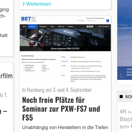
Weiterlesen
aging
ch-
haft
In Hamburg am 3. und 4. September
s 1.
SC
Noch freie Plätze für
Seminar zur PXW-FS7 und
 –
4K
An
FS5
Blac
BVFK
Unabhängig von Herstellern in die Tiefen