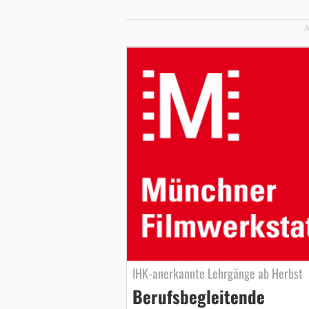
A
IHK-anerkannte Lehrgänge ab Herbst
Berufsbegleitende