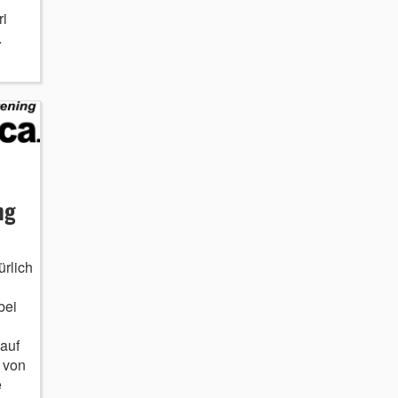
i
…
ng
rlich
bei
auf
 von
e