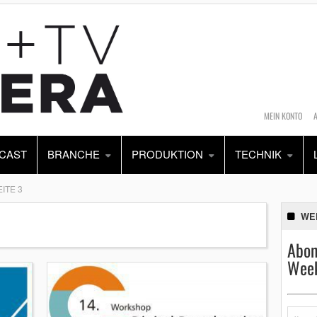
MEIN KONTO
CAST
BRANCHE
PRODUKTION
TECHNIK
EITE 3
WE
Abon
Week