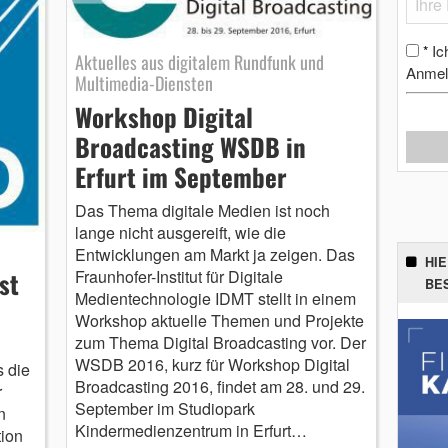
Ic
*
Aktuelles aus digitalem Rundfunk und
Anmel
Multimedia-Diensten
Workshop Digital
Broadcasting WSDB in
Erfurt im September
Das Thema digitale Medien ist noch
lange nicht ausgereift, wie die
Entwicklungen am Markt ja zeigen. Das
HI
st
Fraunhofer-Institut für Digitale
BE
Medientechnologie IDMT stellt in einem
Workshop aktuelle Themen und Projekte
zum Thema Digital Broadcasting vor. Der
WSDB 2016, kurz für Workshop Digital
s die
Broadcasting 2016, findet am 28. und 29.
r
September im Studiopark
n
Kindermedienzentrum in Erfurt…
tion