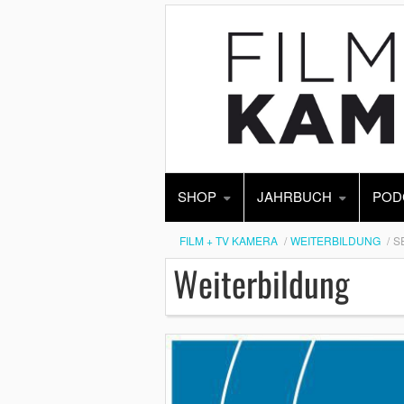
SHOP
JAHRBUCH
POD
FILM + TV KAMERA
WEITERBILDUNG
S
Weiterbildung