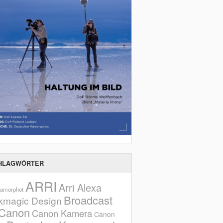
HLAGWÖRTER
ARRI
Arri Alexa
amorphot
Broadcast
kmagic Design
Canon
Canon Kamera
Canon