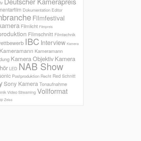
Deutscher Kamerapreis
iv
entarfilm
Dokumentation
Editor
mbranche
Filmfestival
kamera
Filmlicht
Filmpreis
produktion
Filmschnitt
Filmtechnik
IBC
Interview
ettbewerb
Kamera
Kameramann
Kameramann
Kamera Objektiv
Kamera
ldung
NAB Show
hör
LED
sonic
Red
Schnitt
Postproduktion
Recht
y
Sony Kamera
Tonaufnahme
Vollformat
hnik
Video Streaming
op
Zeiss