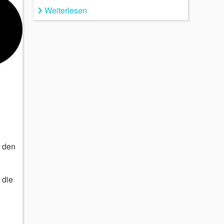
Weiterlesen
t den
 die