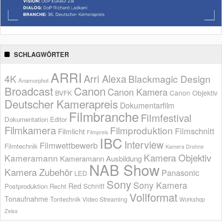
SCHLAGWÖRTER
ARRI
Arri Alexa
4K
Blackmagic Design
Anamorphot
Broadcast
Canon
Canon Kamera
BVFK
Canon Objektiv
Deutscher Kamerapreis
Dokumentarfilm
Filmbranche
Filmfestival
Dokumentation
Editor
Filmkamera
Filmproduktion
Filmschnitt
Filmlicht
Filmpreis
IBC
Interview
Filmwettbewerb
Filmtechnik
Kamera Drohne
Kamera Objektiv
Kameramann
Kameramann Ausbildung
NAB Show
Kamera Zubehör
Panasonic
LED
Sony
Sony Kamera
Red
Schnitt
Postproduktion
Recht
Vollformat
Tonaufnahme
Tontechnik
Video Streaming
Workshop
Zeiss