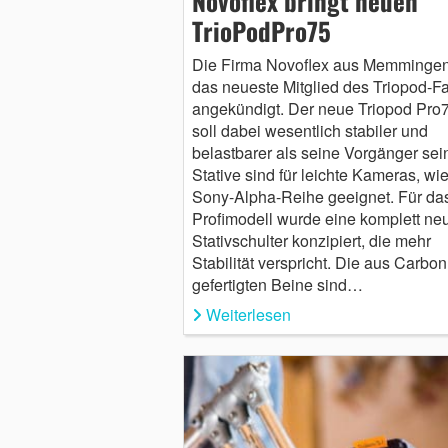
Novoflex bringt neuen
TrioPodPro75
Die Firma Novoflex aus Memmingen
das neueste Mitglied des Triopod-Fa
angekündigt. Der neue Triopod Pro
soll dabei wesentlich stabiler und
belastbarer als seine Vorgänger sei
Stative sind für leichte Kameras, wie
Sony-Alpha-Reihe geeignet. Für da
Profimodell wurde eine komplett ne
Stativschulter konzipiert, die mehr
Stabilität verspricht. Die aus Carbon
gefertigten Beine sind…
Weiterlesen