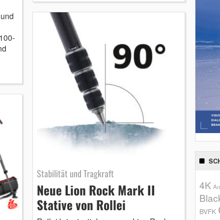
 und
 100-
nd
SC
Stabilität und Tragkraft
4K
Neue Lion Rock Mark II
An
Blac
Stative von Rollei
BVFK