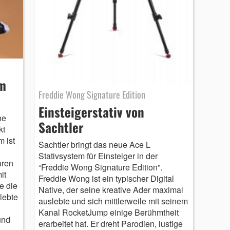
am
Freddie Wong Signature Edition
Einsteigerstativ von
ne
Sachtler
kt
m ist
Sachtler bringt das neue Ace L
Stativsystem für Einsteiger in der
uren
“Freddie Wong Signature Edition”.
it
Freddie Wong ist ein typischer Digital
e die
Native, der seine kreative Ader maximal
lebte
auslebte und sich mittlerweile mit seinem
Kanal RocketJump einige Berühmtheit
und
erarbeitet hat. Er dreht Parodien, lustige