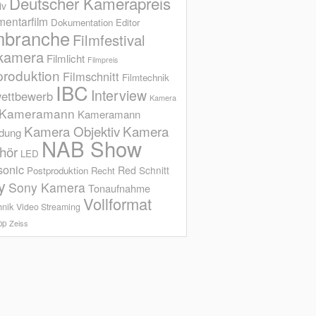
Deutscher Kamerapreis
iv
entarfilm
Dokumentation
Editor
mbranche
Filmfestival
kamera
Filmlicht
Filmpreis
produktion
Filmschnitt
Filmtechnik
IBC
Interview
ettbewerb
Kamera
Kameramann
Kameramann
Kamera Objektiv
Kamera
ldung
NAB Show
hör
LED
sonic
Red
Schnitt
Postproduktion
Recht
y
Sony Kamera
Tonaufnahme
Vollformat
hnik
Video Streaming
op
Zeiss