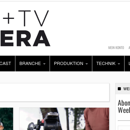
MEIN KONTO
CAST
BRANCHE
PRODUKTION
TECHNIK
WE
Abon
Week