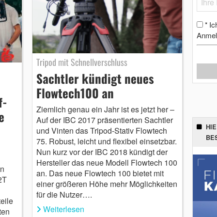
Ic
*
Anmel
Tripod mit Schnellverschluss
Sachtler kündigt neues
Flowtech100 an
f-
Ziemlich genau ein Jahr ist es jetzt her –
e
Auf der IBC 2017 präsentierten Sachtler
HI
und Vinten das Tripod-Stativ Flowtech
BE
75. Robust, leicht und flexibel einsetzbar.
Nun kurz vor der IBC 2018 kündigt der
Hersteller das neue Modell Flowtech 100
en
an. Das neue Flowtech 100 bietet mit
2T
einer größeren Höhe mehr Möglichkeiten
für die Nutzer….
eile
Weiterlesen
ten