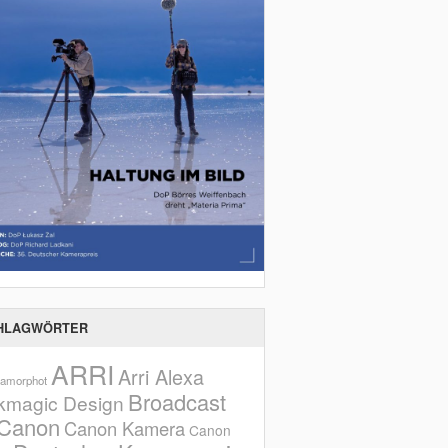
HLAGWÖRTER
ARRI
Arri Alexa
amorphot
Broadcast
kmagic Design
Canon
Canon Kamera
Canon