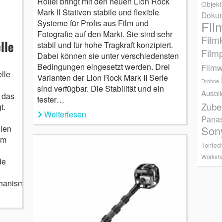
Rollei bringt mit den neuen Lion Rock
Objekt
Mark II Stativen stabile und flexible
Dokum
Systeme für Profis aus Film und
Fil
Fotografie auf den Markt. Sie sind sehr
Film
lle
stabil und für hohe Tragkraft konzipiert.
Film
Dabei können sie unter verschiedensten
Bedingungen eingesetzt werden. Drei
Filmw
lle
Varianten der Lion Rock Mark II Serie
Drohne
sind verfügbar. Die Stabilität und ein
Ausbi
 das
fester…
Zube
gt.
Weiterlesen
Pana
Son
llen
im
Tontec
Worksh
de
echanismus…