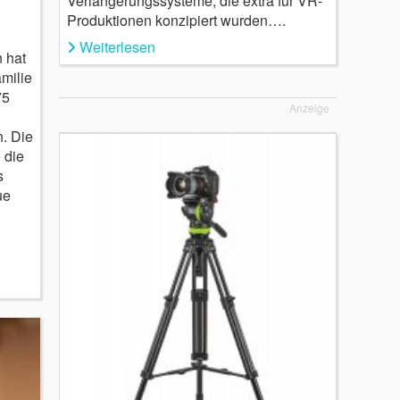
Verlängerungssysteme, die extra für VR-
Produktionen konzipiert wurden….
Weiterlesen
 hat
milie
75
Anzeige
n. Die
 die
s
ue