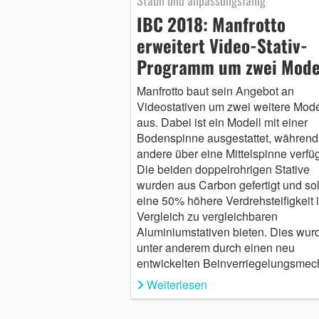
Stabil und anpassungsfähig
IBC 2018: Manfrotto
erweitert Video-Stativ-
Programm um zwei Mode
Manfrotto baut sein Angebot an
Videostativen um zwei weitere Mode
aus. Dabei ist ein Modell mit einer
Bodenspinne ausgestattet, während
andere über eine Mittelspinne verfü
Die beiden doppelrohrigen Stative
wurden aus Carbon gefertigt und so
eine 50% höhere Verdrehsteifigkeit 
Vergleich zu vergleichbaren
Aluminiumstativen bieten. Dies wur
unter anderem durch einen neu
entwickelten Beinverriegelungsm
Weiterlesen