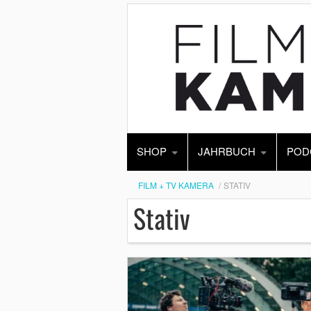
SHOP
JAHRBUCH
POD
FILM + TV KAMERA
STATIV
Stativ