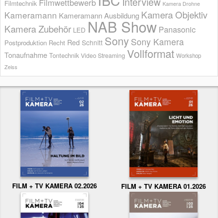
IBC
Interview
Filmwettbewerb
Filmtechnik
Kamera Drohne
Kamera Objektiv
Kameramann
Kameramann Ausbildung
NAB Show
Kamera Zubehör
Panasonic
LED
Sony
Sony Kamera
Red
Schnitt
Postproduktion
Recht
Vollformat
Tonaufnahme
Tontechnik
Video Streaming
Workshop
Zeiss
FILM + TV KAMERA 02.2026
FILM + TV KAMERA 01.2026