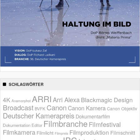
SCHLAGWÖRTER
ARRI
Arri Alexa
4K
Blackmagic Design
Anamorphot
Broadcast
Canon
Canon Kamera
BVFK
Canon Objektiv
Deutscher Kamerapreis
Dokumentarfilm
Filmbranche
Filmfestival
Dokumentation
Editor
Filmkamera
Filmproduktion
Filmschnitt
Filmlicht
Filmpreis