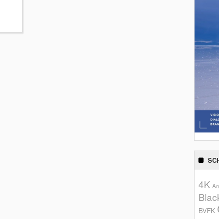
SC
4K
An
Blac
BVFK