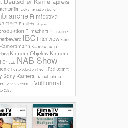
Deutscher Kamerapreis
iv
entarfilm
Dokumentation
Editor
mbranche
Filmfestival
kamera
Filmlicht
Filmpreis
produktion
Filmschnitt
Filmtechnik
IBC
Interview
ettbewerb
Kamera
Kameramann
Kameramann
Kamera Objektiv
Kamera
ldung
NAB Show
hör
LED
sonic
Red
Schnitt
Postproduktion
Recht
y
Sony Kamera
Tonaufnahme
Vollformat
hnik
Video Streaming
op
Zeiss