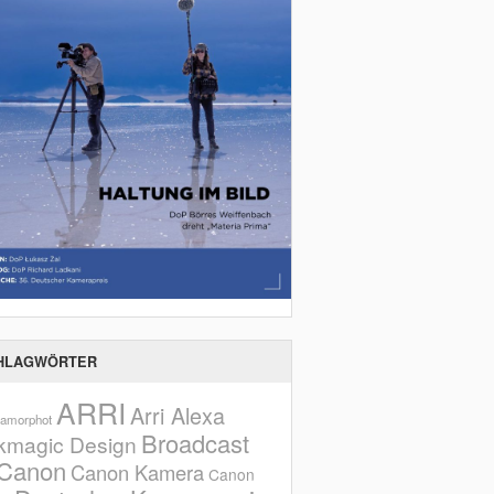
HLAGWÖRTER
ARRI
Arri Alexa
amorphot
Broadcast
kmagic Design
Canon
Canon Kamera
Canon