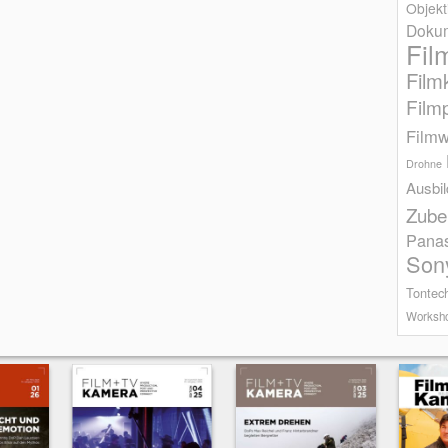
Objekt
Dokum
Fil
Film
Film
Filmw
Drohne
Ausbi
Zube
Pana
Son
Tontec
Worksh