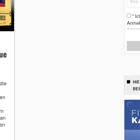
Ic
*
Anmel
eue
HI
die
BE
en
im
man
den