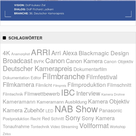
SCHLAGWÖRTER
ARRI
Arri Alexa
4K
Blackmagic Design
Anamorphot
Broadcast
Canon
Canon Kamera
BVFK
Canon Objektiv
Deutscher Kamerapreis
Dokumentarfilm
Filmbranche
Filmfestival
Dokumentation
Editor
Filmkamera
Filmproduktion
Filmschnitt
Filmlicht
Filmpreis
IBC
Interview
Filmwettbewerb
Filmtechnik
Kamera Drohne
Kamera Objektiv
Kameramann
Kameramann Ausbildung
NAB Show
Kamera Zubehör
Panasonic
LED
Sony
Sony Kamera
Red
Schnitt
Postproduktion
Recht
Vollformat
Tonaufnahme
Tontechnik
Video Streaming
Workshop
Zeiss