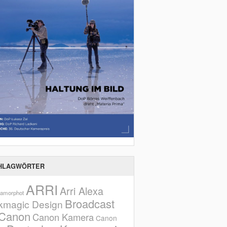
HLAGWÖRTER
ARRI
Arri Alexa
amorphot
Broadcast
kmagic Design
Canon
Canon Kamera
Canon