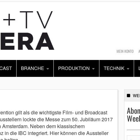
MEIN KONTO
CAST
BRANCHE
PRODUKTION
TECHNIK
WE
Abon
ntion gilt als die wichtigste Film- und Broadcast
Week
usstellern lockte die Messe zum 50. Jubiläum 2017
in Amsterdam. Neben dem klassischem
 in die IBC integriert. Hier können die Aussteller
e halten.