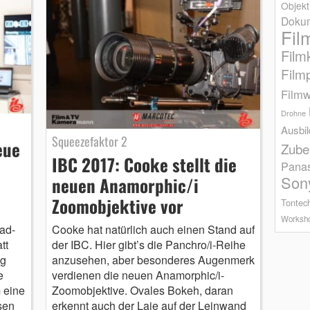
Objekt
Dokum
Fil
Film
Film
Filmw
Drohne
Ausbi
Squeezefaktor 2
eue
Zube
IBC 2017: Cooke stellt die
Pana
Son
neuen Anamorphic/i
Zoomobjektive vor
Tontec
Worksh
Cooke hat natürlich auch einen Stand auf
rad-
der IBC. Hier gibt’s die Panchro/i-Reihe
tt
anzusehen, aber besonderes Augenmerk
ig
verdienen die neuen Anamorphic/i-
e
Zoomobjektive. Ovales Bokeh, daran
 eine
erkennt auch der Laie auf der Leinwand
sen