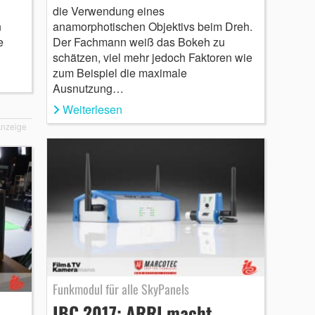
die Verwendung eines
anamorphotischen Objektivs beim Dreh.
n
Der Fachmann weiß das Bokeh zu
e
schätzen, viel mehr jedoch Faktoren wie
zum Beispiel die maximale
Ausnutzung…
Weiterlesen
nzeige
Funkmodul für alle SkyPanels
IBC 2017: ARRI macht