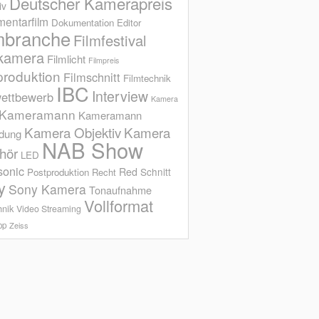
Deutscher Kamerapreis
iv
entarfilm
Dokumentation
Editor
mbranche
Filmfestival
kamera
Filmlicht
Filmpreis
produktion
Filmschnitt
Filmtechnik
IBC
Interview
ettbewerb
Kamera
Kameramann
Kameramann
Kamera Objektiv
Kamera
ldung
NAB Show
hör
LED
sonic
Red
Schnitt
Postproduktion
Recht
y
Sony Kamera
Tonaufnahme
Vollformat
hnik
Video Streaming
op
Zeiss