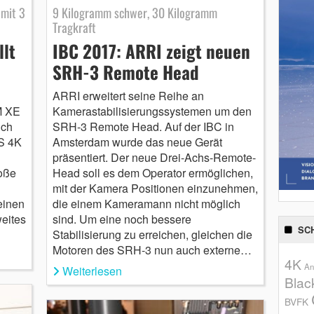
 mit 3
9 Kilogramm schwer, 30 Kilogramm
Tragkraft
llt
IBC 2017: ARRI zeigt neuen
SRH-3 Remote Head
ARRI erweitert seine Reihe an
M XE
Kamerastabilisierungssystemen um den
ich
SRH-3 Remote Head. Auf der IBC in
OS 4K
Amsterdam wurde das neue Gerät
präsentiert. Der neue Drei-Achs-Remote-
roße
Head soll es dem Operator ermöglichen,
mit der Kamera Positionen einzunehmen,
einen
die einem Kameramann nicht möglich
eites
sind. Um eine noch bessere
SC
Stabilisierung zu erreichen, gleichen die
Motoren des SRH-3 nun auch externe…
4K
An
Weiterlesen
Blac
BVFK