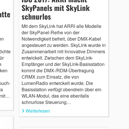
SkyPanels mit SkyLink
atte
schnurlos
Mit dem SkyLink hat ARRI alle Modelle
der SkyPanel-Reihe von der
Notwendigkeit befreit, über DMX-Kabel
en
angesteuert zu werden. SkyLink wurde in
Zusammenarbeit mit Innovative Dimmers
öchte
entwickelt. Zwischen dem SkyLink-
ür
Empfänger und der SkyLink-Basisstation
e
kommt die DMX-/RDM-Übertragung
iken
CRMX zum Einsatz, die von
LumenRadio entwickelt wurde. Die
ouch-
Basisstation verfügt obendrein über ein
ra
WLAN-Modul, das eine ebenfalls
 mit…
schnurlose Steuerung…
Weiterlesen