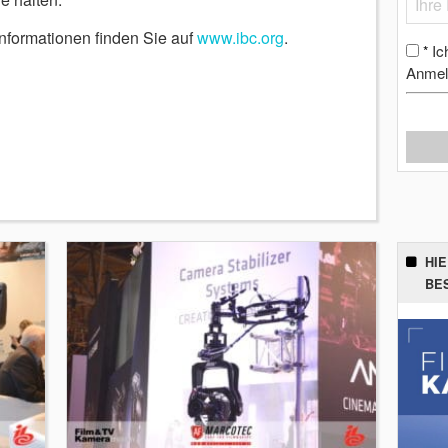
nformationen finden Sie auf
www.ibc.org
.
Ic
*
Anmel
HI
BE