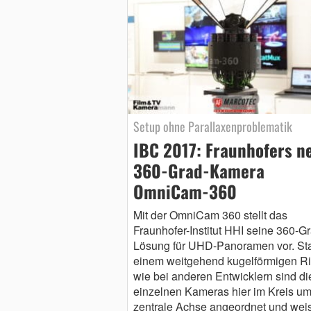
Setup ohne Parallaxenproblematik
IBC 2017: Fraunhofers n
360-Grad-Kamera
OmniCam-360
Mit der OmniCam 360 stellt das
Fraunhofer-Institut HHI seine 360-G
Lösung für UHD-Panoramen vor. Sta
einem weitgehend kugelförmigen R
wie bei anderen Entwicklern sind di
einzelnen Kameras hier im Kreis um
zentrale Achse angeordnet und wei