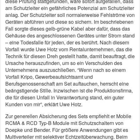
diese Prüfung stattgefunden, wäre sofort aufgefallen, dass
am Schutzleiter ein gefährliches Potenzial am Schutzleiter
anlag. Der Schutzleiter soll normalerweise Fehlströme von
Geräten abführen und diese so sichern. Im beschriebenen
Fall sorgte dieses gelb-grüne Kabel aber dafür, dass das
Gehäuse des angeschlossenen Gerätes unter Strom stand
– eine Todesfalle für jeden, der es berührt. Nach diesem
Vorfall wurde Uwe Hotz vom Rentalunternehmen, das die
Technik für diesen Dreh gestellt hatte, damit beauftragt, die
Ursache herauszufinden, um so ein Verschulden des
Unternehmens auszuschließen. “Wenn nach so einem
Vorfall Kripo, Gewerbeaufsichtsamt und
Berufsgenossenschaft am Set auftauchen, herrscht eine
beängstigende Stille. Inzwischen ist die Produktionsfirma,
die für diesen Unfall in Verantwortung stand, ein guter
Kunden von mir”, erklärt Uwe Hotz.
Zur generellen Absicherung des Sets empfiehlt er Mobile
RCMA & RCD Typ-B Module mit Schutzschaltern von
Doepke und Bender. Für größere Anwendungen gibt es
Multiverteiler mit selektiver Echtzeitüberwachung. Beim