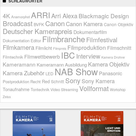
SCHLAGWÖRTER
ARRI
Arri Alexa
4K
Blackmagic Design
Anamorphot
Broadcast
Canon
Canon Kamera
BVFK
Canon Objektiv
Deutscher Kamerapreis
Dokumentarfilm
Filmbranche
Filmfestival
Dokumentation
Editor
Filmkamera
Filmproduktion
Filmschnitt
Filmlicht
Filmpreis
IBC
Interview
Filmwettbewerb
Filmtechnik
Kamera Drohne
Kamera Objektiv
Kameramann
Kameramann Ausbildung
NAB Show
Kamera Zubehör
Panasonic
LED
Sony
Sony Kamera
Red
Schnitt
Postproduktion
Recht
Vollformat
Tonaufnahme
Tontechnik
Video Streaming
Workshop
Zeiss