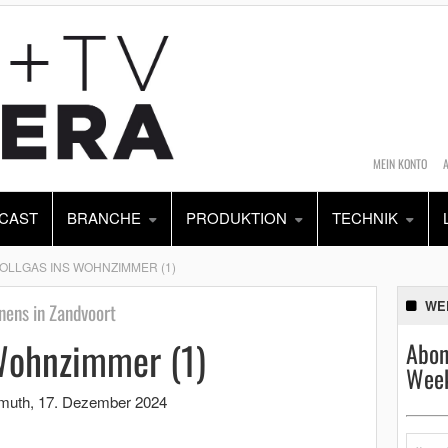
MEIN KONTO
CAST
BRANCHE
PRODUKTION
TECHNIK
VOLLGAS INS WOHNZIMMER (1)
WE
nens in Zandvoort
 Wohnzimmer (1)
Abon
Week
imuth
,
17. Dezember 2024