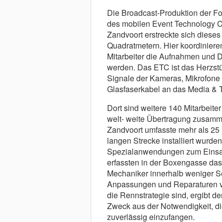
Die Broadcast-Produktion der Fo
des mobilen Event Technology­ Ce
Zandvoort erstreckte sich diese
Quadratmetern. Hier koordiniere
Mitarbeiter die Aufnahmen und D
werden. Das ETC ist das Herzstüc
Signale der Kameras, Mikrofone 
Glasfaserkabel an das Media & T
Dort sind weitere 140 Mitarbeiter 
welt- weite Übertragung zusamme
Zandvoort umfasste mehr als
25
langen Strecke installiert wurde
Spezialanwendungen zum Einsat
erfassten in der Boxengasse das
Mechaniker innerhalb weniger 
Anpassungen und Reparaturen v
die Rennstrategie sind, ergibt d
Zweck aus der Notwendigkeit, d
zuverlässig einzufangen.