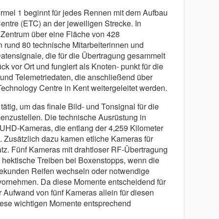
rmel 1 beginnt für jedes Rennen mit dem Aufbau
ntre (ETC) an der jeweiligen Strecke. In
s Zentrum über eine Fläche von 428
n rund 80 technische Mitarbeiterinnen und
atensignale, die für die Übertragung gesammelt
k vor Ort und fungiert als Knoten- punkt für die
und Telemetriedaten, die anschließend über
echnology Centre in Kent weitergeleitet werden.
tätig, um das finale Bild- und Tonsignal für die
nzustellen. Die technische Ausrüstung in
UHD-Kameras, die
entlang der 4,259 Kilometer
n. Zusätzlich dazu kamen etliche Kameras für
z. Fünf Kameras mit drahtloser RF-Übertragung
 hektische Treiben bei Boxenstopps, wenn die
Sekunden Reifen wechseln oder notwendige
ornehmen. Da diese Momente entscheidend für
er Aufwand von fünf Kameras allein
für
diesen
iese wichtigen Momente entsprechend