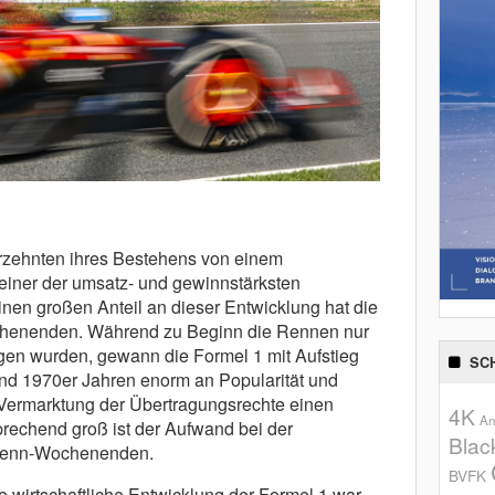
hrzehnten ihres Bestehens von einem
einer der umsatz- und gewinnstärksten
Einen großen Anteil an dieser Entwicklung hat die
henenden. Während zu Beginn die Rennen nur
agen wur
den,
gewann die Formel 1 mit Aufstieg
SC
nd 1970er Jahren enorm an Popularität und
 Vermarktung der Übertragungsrechte einen
4K
An
rechend groß ist der Aufwand bei der
Blac
 Renn-Wochenenden.
BVFK
me wirtschaftliche Entwicklung der Formel 1 war