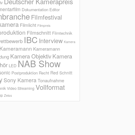
Deutscher Kamerapreis
iv
entarfilm
Dokumentation
Editor
mbranche
Filmfestival
kamera
Filmlicht
Filmpreis
produktion
Filmschnitt
Filmtechnik
IBC
Interview
ettbewerb
Kamera
Kameramann
Kameramann
Kamera Objektiv
Kamera
ldung
NAB Show
hör
LED
sonic
Red
Schnitt
Postproduktion
Recht
y
Sony Kamera
Tonaufnahme
Vollformat
hnik
Video Streaming
op
Zeiss