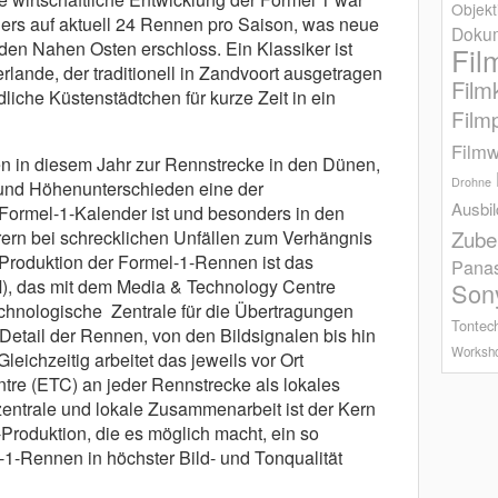
Objekt
ers auf aktuell 24 Rennen pro Saison, was neue
Dokum
den Nahen Osten erschloss. Ein Klassiker ist
Fil
rlande, der traditionell in Zandvoort ausgetragen
Film
dliche Küstenstädtchen für kurze Zeit in ein
Film
Filmw
n in diesem Jahr zur Rennstrecke in den Dünen,
Drohne
 und Höhenunterschieden eine der
Ausbi
Formel-1-Kalender ist und besonders in den
Zube
ern bei schrecklichen Unfällen zum Verhängnis
-Produktion der Formel-1-Rennen ist das
Pana
 das mit dem Media & Technology Centre
Son
chnologische ­ Zentrale für die Übertragungen
Tontec
 Detail der Rennen, von den Bildsignalen bis hin
Worksh
Gleichzeitig arbeitet das jeweils vor Ort
ntre (ETC) an jeder Rennstrecke als lokales
zentrale und lokale Zusammenarbeit ist der Kern
Produktion, die es möglich macht, ein so
1-Rennen in höchster Bild- und Tonqualität