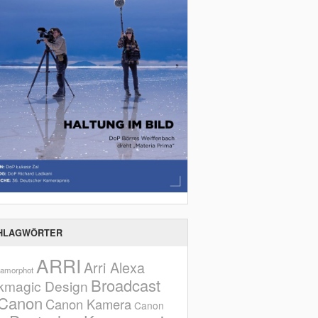
HLAGWÖRTER
ARRI
Arri Alexa
amorphot
Broadcast
kmagic Design
Canon
Canon Kamera
Canon