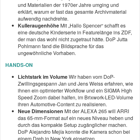
und Materialien der 1970er Jahre umging und
erklärt, warum er fast das gesamte Archivmaterial
aufwendig nachdrehte.
Kulleraugenhöhe
Mit „Hallo Spencer“ schafft es
eine deutsche Kinderserie in Featurelänge ins ZDF,
der man das wohl nicht zugetraut hätte. DoP Jutta
Pohlmann fand die Bildsprache für das
ungewöhnliche Vorhaben.
HANDS-ON
Lichtstark im Volume
Wir haben vom DoP-
Zwillingsgespann Jan und Jens Weiss erfahren, wie
ihnen ein optimierter Workflow und ein SIGMA High
Speed Zoom dabei halfen, im Brixwork-LED-Volume
ihren Automotive-Content zu realisieren.
Neue Dimensionen
Mit der ALEXA 265 will ARRI
das 65-mm-Format auf ein neues Niveau heben und
durch das kompakte Setup zugänglicher machen.
DoP Alejandro Mejía konnte die Kamera schon bei
einem Dreh in New York einsetzen.