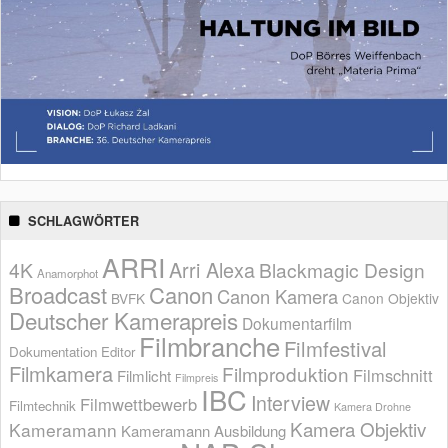
SCHLAGWÖRTER
ARRI
Arri Alexa
4K
Blackmagic Design
Anamorphot
Broadcast
Canon
Canon Kamera
BVFK
Canon Objektiv
Deutscher Kamerapreis
Dokumentarfilm
Filmbranche
Filmfestival
Dokumentation
Editor
Filmkamera
Filmproduktion
Filmschnitt
Filmlicht
Filmpreis
IBC
Interview
Filmwettbewerb
Filmtechnik
Kamera Drohne
Kamera Objektiv
Kameramann
Kameramann Ausbildung