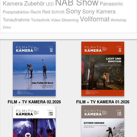
NAB Show
Kamera Zubehör
Panasonic
LED
Sony
Sony Kamera
Red
Schnitt
Postproduktion
Recht
Vollformat
Tonaufnahme
Tontechnik
Video Streaming
Workshop
Zeiss
FILM + TV KAMERA 02.2026
FILM + TV KAMERA 01.2026