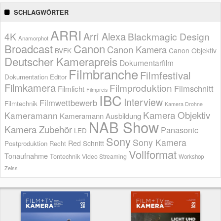
SCHLAGWÖRTER
ARRI
Arri Alexa
4K
Blackmagic Design
Anamorphot
Broadcast
Canon
Canon Kamera
BVFK
Canon Objektiv
Deutscher Kamerapreis
Dokumentarfilm
Filmbranche
Filmfestival
Dokumentation
Editor
Filmkamera
Filmproduktion
Filmschnitt
Filmlicht
Filmpreis
IBC
Interview
Filmwettbewerb
Filmtechnik
Kamera Drohne
Kamera Objektiv
Kameramann
Kameramann Ausbildung
NAB Show
Kamera Zubehör
Panasonic
LED
Sony
Sony Kamera
Red
Schnitt
Postproduktion
Recht
Vollformat
Tonaufnahme
Tontechnik
Video Streaming
Workshop
Zeiss