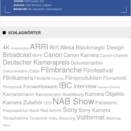
SCHLAGWÖRTER
ARRI
Arri Alexa
4K
Blackmagic Design
Anamorphot
Broadcast
Canon
Canon Kamera
BVFK
Canon Objektiv
Deutscher Kamerapreis
Dokumentarfilm
Filmbranche
Filmfestival
Dokumentation
Editor
Filmkamera
Filmproduktion
Filmschnitt
Filmlicht
Filmpreis
IBC
Interview
Filmwettbewerb
Filmtechnik
Kamera Drohne
Kamera Objektiv
Kameramann
Kameramann Ausbildung
NAB Show
Kamera Zubehör
Panasonic
LED
Sony
Sony Kamera
Red
Schnitt
Postproduktion
Recht
Vollformat
Tonaufnahme
Tontechnik
Video Streaming
Workshop
Zeiss