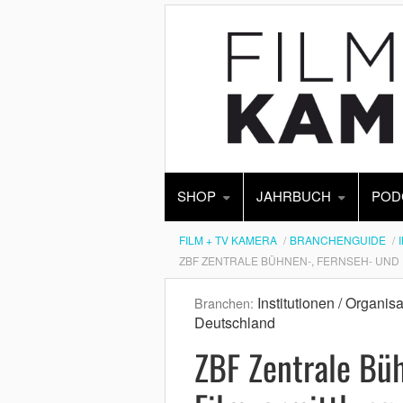
SHOP
JAHRBUCH
POD
FILM + TV KAMERA
BRANCHENGUIDE
ZBF ZENTRALE BÜHNEN-, FERNSEH- UND
Institutionen / Organi
Branchen:
Deutschland
ZBF Zentrale Büh