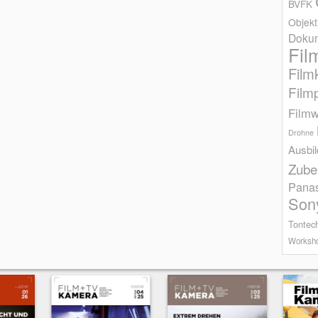
BVFK
Objekt
Dokum
Fil
Film
Film
Filmw
Drohne
Ausbi
Zube
Pana
Son
Tontec
Worksh