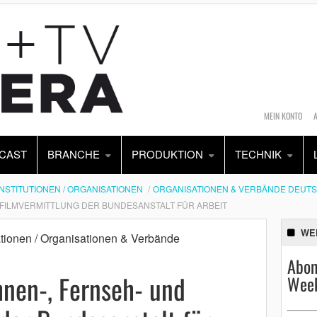
MEIN KONTO
CAST
BRANCHE
PRODUKTION
TECHNIK
INSTITUTIONEN / ORGANISATIONEN
ORGANISATIONEN & VERBÄNDE DEUT
 FILMVERMITTLUNG DER BUNDESANSTALT FÜR ARBEIT
WE
sationen / Organisationen & Verbände
Abon
nen-, Fernseh- und
Week