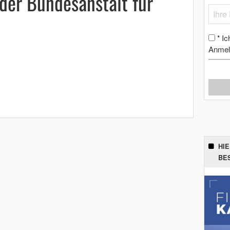
der Bundesanstalt für
Ic
*
Anmel
HI
BE