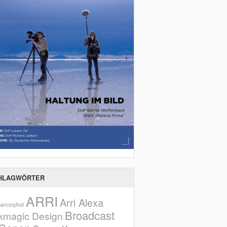
HLAGWÖRTER
ARRI
Arri Alexa
amorphot
Broadcast
kmagic Design