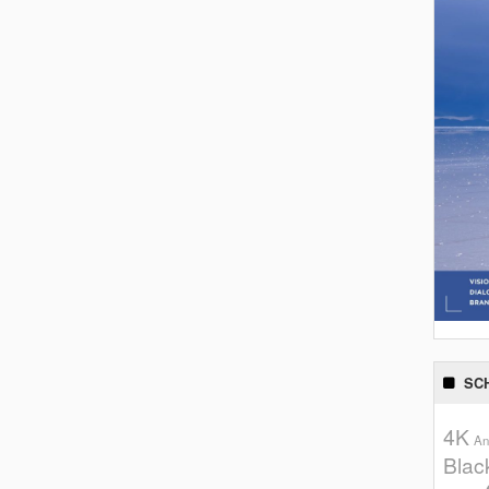
SC
4K
An
Blac