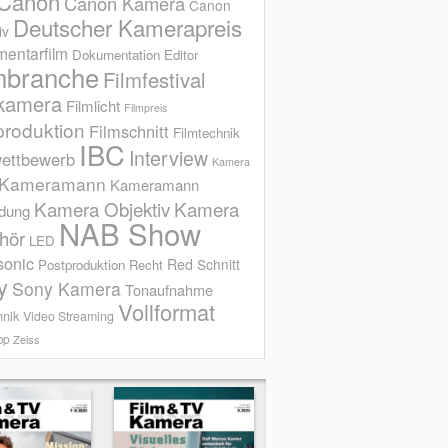
Canon
Canon Kamera
Canon
Deutscher Kamerapreis
iv
entarfilm
Dokumentation
Editor
mbranche
Filmfestival
kamera
Filmlicht
Filmpreis
produktion
Filmschnitt
Filmtechnik
IBC
Interview
ettbewerb
Kamera
Kameramann
Kameramann
Kamera Objektiv
Kamera
ldung
NAB Show
hör
LED
sonic
Red
Schnitt
Postproduktion
Recht
y
Sony Kamera
Tonaufnahme
Vollformat
hnik
Video Streaming
op
Zeiss