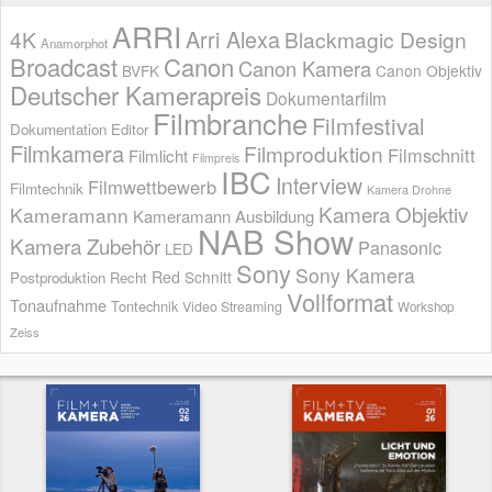
ARRI
Arri Alexa
4K
Blackmagic Design
Anamorphot
Broadcast
Canon
Canon Kamera
BVFK
Canon Objektiv
Deutscher Kamerapreis
Dokumentarfilm
Filmbranche
Filmfestival
Dokumentation
Editor
Filmkamera
Filmproduktion
Filmschnitt
Filmlicht
Filmpreis
IBC
Interview
Filmwettbewerb
Filmtechnik
Kamera Drohne
Kamera Objektiv
Kameramann
Kameramann Ausbildung
NAB Show
Kamera Zubehör
Panasonic
LED
Sony
Sony Kamera
Red
Schnitt
Postproduktion
Recht
Vollformat
Tonaufnahme
Tontechnik
Video Streaming
Workshop
Zeiss