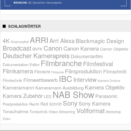
SCHLAGWÖRTER
ARRI
Arri Alexa
4K
Blackmagic Design
Anamorphot
Broadcast
Canon
Canon Kamera
BVFK
Canon Objektiv
Deutscher Kamerapreis
Dokumentarfilm
Filmbranche
Filmfestival
Dokumentation
Editor
Filmkamera
Filmproduktion
Filmschnitt
Filmlicht
Filmpreis
IBC
Interview
Filmwettbewerb
Filmtechnik
Kamera Drohne
Kamera Objektiv
Kameramann
Kameramann Ausbildung
NAB Show
Kamera Zubehör
Panasonic
LED
Sony
Sony Kamera
Red
Schnitt
Postproduktion
Recht
Vollformat
Tonaufnahme
Tontechnik
Video Streaming
Workshop
Zeiss