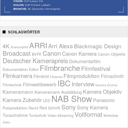
SCHLAGWÖRTER
ARRI
Arri Alexa
4K
Blackmagic Design
Anamorphot
Broadcast
Canon
Canon Kamera
BVFK
Canon Objektiv
Deutscher Kamerapreis
Dokumentarfilm
Filmbranche
Filmfestival
Dokumentation
Editor
Filmkamera
Filmproduktion
Filmschnitt
Filmlicht
Filmpreis
IBC
Interview
Filmwettbewerb
Filmtechnik
Kamera Drohne
Kamera Objektiv
Kameramann
Kameramann Ausbildung
NAB Show
Kamera Zubehör
Panasonic
LED
Sony
Sony Kamera
Red
Schnitt
Postproduktion
Recht
Vollformat
Tonaufnahme
Tontechnik
Video Streaming
Workshop
Zeiss