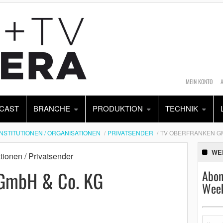
MEIN KONTO
CAST
BRANCHE
PRODUKTION
TECHNIK
INSTITUTIONEN / ORGANISATIONEN
PRIVATSENDER
TV OBERFRANKEN GM
WE
ationen / Privatsender
 GmbH & Co. KG
Abon
Week