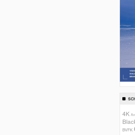
SC
4K
An
Blac
BVFK