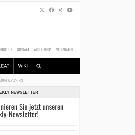
ABOUT US
KONTAKT
ABO & SHOP
MEDIADATEN
Alles
Shop
SUCHEN
LEAT
WIKI
BH & CO. KG
EKLY NEWSLETTER
nieren Sie jetzt unseren
ly-Newsletter!