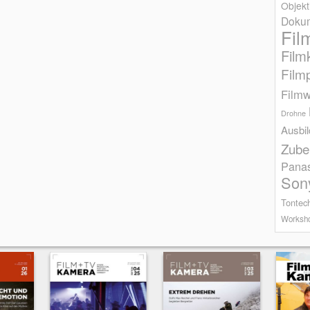
Objekt
Dokum
Fil
Film
Film
Filmw
Drohne
Ausbi
Zube
Pana
Son
Tontec
Worksh