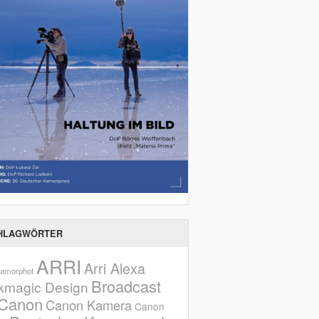
HLAGWÖRTER
ARRI
Arri Alexa
amorphot
Broadcast
kmagic Design
Canon
Canon Kamera
Canon