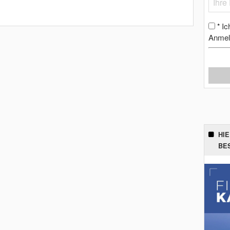
Ic
*
Anmel
HI
BE