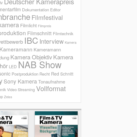
Deutscher Kamerapreis
iv
entarfilm
Dokumentation
Editor
mbranche
Filmfestival
kamera
Filmlicht
Filmpreis
produktion
Filmschnitt
Filmtechnik
IBC
Interview
ettbewerb
Kamera
Kameramann
Kameramann
Kamera Objektiv
Kamera
ldung
NAB Show
hör
LED
sonic
Red
Schnitt
Postproduktion
Recht
y
Sony Kamera
Tonaufnahme
Vollformat
hnik
Video Streaming
op
Zeiss