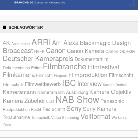
SCHLAGWÖRTER
ARRI
Arri Alexa
4K
Blackmagic Design
Anamorphot
Broadcast
Canon
Canon Kamera
BVFK
Canon Objektiv
Deutscher Kamerapreis
Dokumentarfilm
Filmbranche
Filmfestival
Dokumentation
Editor
Filmkamera
Filmproduktion
Filmschnitt
Filmlicht
Filmpreis
IBC
Interview
Filmwettbewerb
Filmtechnik
Kamera Drohne
Kamera Objektiv
Kameramann
Kameramann Ausbildung
NAB Show
Kamera Zubehör
Panasonic
LED
Sony
Sony Kamera
Red
Schnitt
Postproduktion
Recht
Vollformat
Tonaufnahme
Tontechnik
Video Streaming
Workshop
Zeiss