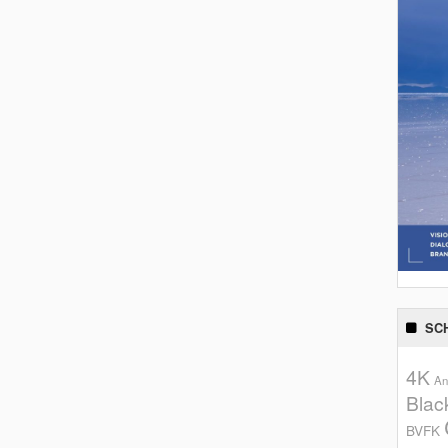
SC
4K
An
Blac
BVFK