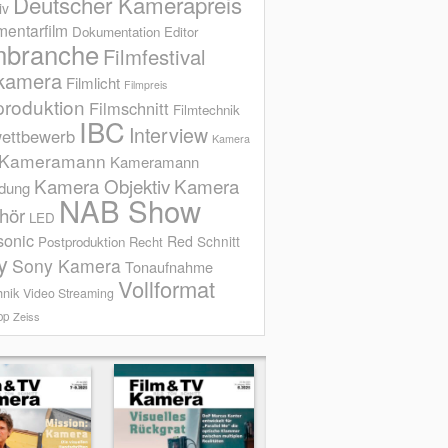
Deutscher Kamerapreis
iv
entarfilm
Dokumentation
Editor
mbranche
Filmfestival
kamera
Filmlicht
Filmpreis
produktion
Filmschnitt
Filmtechnik
IBC
Interview
ettbewerb
Kamera
Kameramann
Kameramann
Kamera Objektiv
Kamera
ldung
NAB Show
hör
LED
sonic
Red
Schnitt
Postproduktion
Recht
y
Sony Kamera
Tonaufnahme
Vollformat
hnik
Video Streaming
op
Zeiss