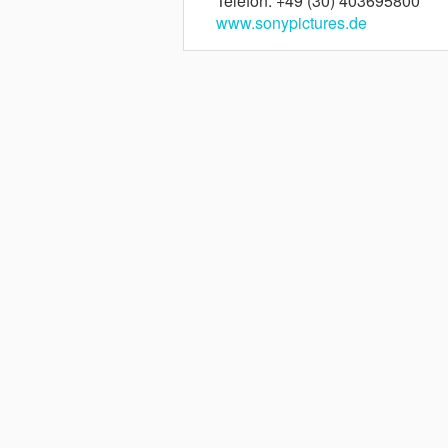
Telefon: +49 (30) 403695800
www.sonypictures.de