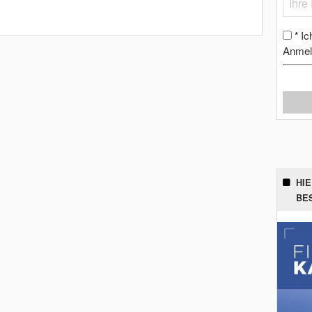
Ic
*
Anmel
HI
BE