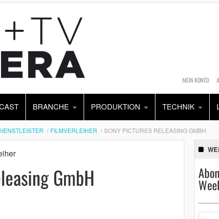
MEIN KONTO
CAST
BRANCHE
PRODUKTION
TECHNIK
DIENSTLEISTER
FILMVERLEIHER
SONY PICTURES RELEASING GMBH
WE
eiher
eleasing GmbH
Abon
Week