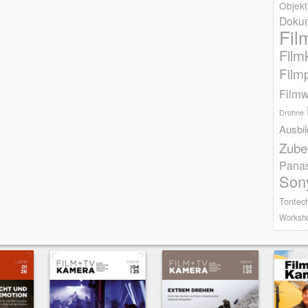
Objekt
Dokum
Fil
Film
Film
Filmw
Drohne
Ausbi
Zube
Pana
Son
Tontec
Worksh