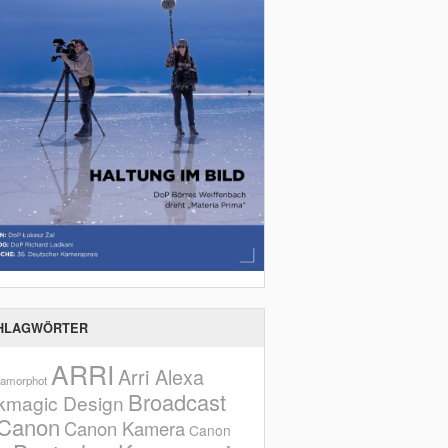
HLAGWÖRTER
ARRI
Arri Alexa
amorphot
Broadcast
kmagic Design
Canon
Canon Kamera
Canon