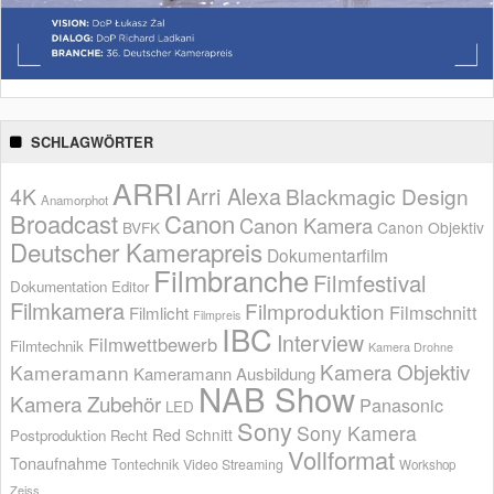
SCHLAGWÖRTER
ARRI
Arri Alexa
4K
Blackmagic Design
Anamorphot
Broadcast
Canon
Canon Kamera
BVFK
Canon Objektiv
Deutscher Kamerapreis
Dokumentarfilm
Filmbranche
Filmfestival
Dokumentation
Editor
Filmkamera
Filmproduktion
Filmschnitt
Filmlicht
Filmpreis
IBC
Interview
Filmwettbewerb
Filmtechnik
Kamera Drohne
Kamera Objektiv
Kameramann
Kameramann Ausbildung
NAB Show
Kamera Zubehör
Panasonic
LED
Sony
Sony Kamera
Red
Schnitt
Postproduktion
Recht
Vollformat
Tonaufnahme
Tontechnik
Video Streaming
Workshop
Zeiss