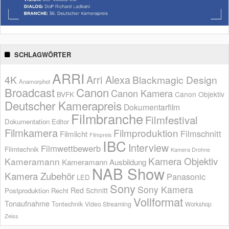
SCHLAGWÖRTER
ARRI
Arri Alexa
4K
Blackmagic Design
Anamorphot
Broadcast
Canon
Canon Kamera
BVFK
Canon Objektiv
Deutscher Kamerapreis
Dokumentarfilm
Filmbranche
Filmfestival
Dokumentation
Editor
Filmkamera
Filmproduktion
Filmschnitt
Filmlicht
Filmpreis
IBC
Interview
Filmwettbewerb
Filmtechnik
Kamera Drohne
Kamera Objektiv
Kameramann
Kameramann Ausbildung
NAB Show
Kamera Zubehör
Panasonic
LED
Sony
Sony Kamera
Red
Schnitt
Postproduktion
Recht
Vollformat
Tonaufnahme
Tontechnik
Video Streaming
Workshop
Zeiss