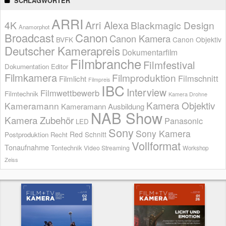
SCHLAGWÖRTER
ARRI
Arri Alexa
4K
Blackmagic Design
Anamorphot
Broadcast
Canon
Canon Kamera
BVFK
Canon Objektiv
Deutscher Kamerapreis
Dokumentarfilm
Filmbranche
Filmfestival
Dokumentation
Editor
Filmkamera
Filmproduktion
Filmschnitt
Filmlicht
Filmpreis
IBC
Interview
Filmwettbewerb
Filmtechnik
Kamera Drohne
Kamera Objektiv
Kameramann
Kameramann Ausbildung
NAB Show
Kamera Zubehör
Panasonic
LED
Sony
Sony Kamera
Red
Schnitt
Postproduktion
Recht
Vollformat
Tonaufnahme
Tontechnik
Video Streaming
Workshop
Zeiss