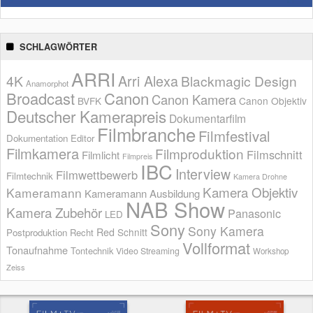
SCHLAGWÖRTER
ARRI
Arri Alexa
4K
Blackmagic Design
Anamorphot
Broadcast
Canon
Canon Kamera
BVFK
Canon Objektiv
Deutscher Kamerapreis
Dokumentarfilm
Filmbranche
Filmfestival
Dokumentation
Editor
Filmkamera
Filmproduktion
Filmschnitt
Filmlicht
Filmpreis
IBC
Interview
Filmwettbewerb
Filmtechnik
Kamera Drohne
Kamera Objektiv
Kameramann
Kameramann Ausbildung
NAB Show
Kamera Zubehör
Panasonic
LED
Sony
Sony Kamera
Red
Schnitt
Postproduktion
Recht
Vollformat
Tonaufnahme
Tontechnik
Video Streaming
Workshop
Zeiss