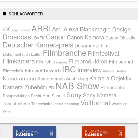
SCHLAGWÖRTER
ARRI
Arri Alexa
4K
Blackmagic Design
Anamorphot
Broadcast
Canon
Canon Kamera
BVFK
Canon Objektiv
Deutscher Kamerapreis
Dokumentarfilm
Filmbranche
Filmfestival
Dokumentation
Editor
Filmkamera
Filmproduktion
Filmschnitt
Filmlicht
Filmpreis
IBC
Interview
Filmwettbewerb
Filmtechnik
Kamera Drohne
Kamera Objektiv
Kameramann
Kameramann Ausbildung
NAB Show
Kamera Zubehör
Panasonic
LED
Sony
Sony Kamera
Red
Schnitt
Postproduktion
Recht
Vollformat
Tonaufnahme
Tontechnik
Video Streaming
Workshop
Zeiss