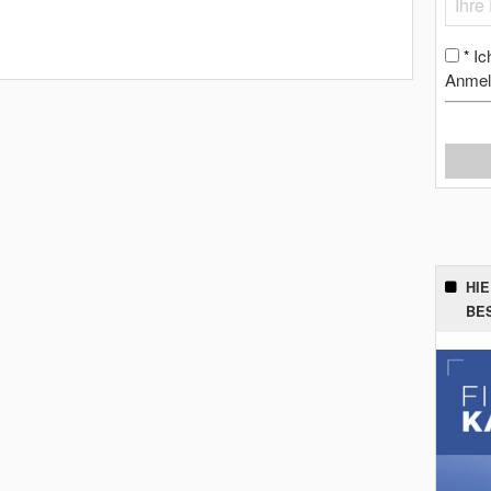
Ic
*
Anmel
HI
BE