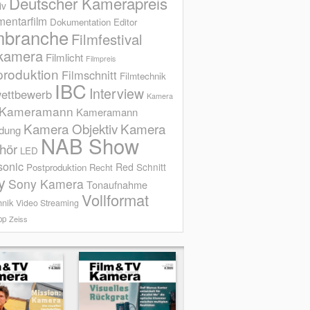
Deutscher Kamerapreis
iv
entarfilm
Dokumentation
Editor
mbranche
Filmfestival
kamera
Filmlicht
Filmpreis
produktion
Filmschnitt
Filmtechnik
IBC
Interview
ettbewerb
Kamera
Kameramann
Kameramann
Kamera Objektiv
Kamera
ldung
NAB Show
hör
LED
sonic
Red
Schnitt
Postproduktion
Recht
y
Sony Kamera
Tonaufnahme
Vollformat
hnik
Video Streaming
op
Zeiss