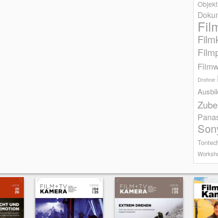
Objekt
Dokum
Fil
Film
Film
Filmw
Drohne
Ausbi
Zube
Pana
Son
Tontec
Worksh