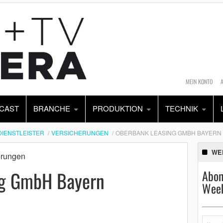
MEIN KONTO
CAST
BRANCHE
PRODUKTION
TECHNIK
DIENSTLEISTER
VERSICHERUNGEN
OBERBANK LEASING GMBH BAYERN
WE
erungen
ng GmbH Bayern
Abon
Week