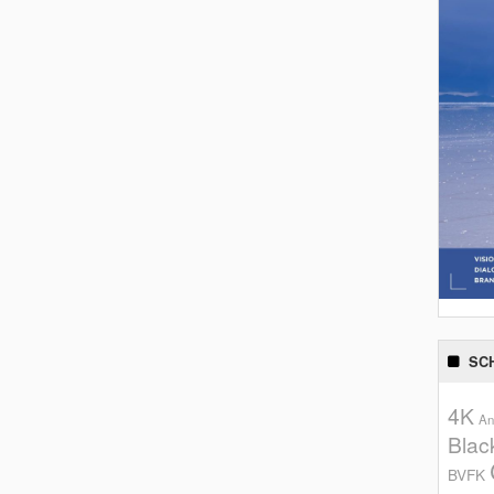
SC
4K
An
Blac
BVFK