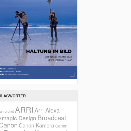
HLAGWÖRTER
ARRI
Arri Alexa
amorphot
Broadcast
kmagic Design
Canon
Canon Kamera
Canon