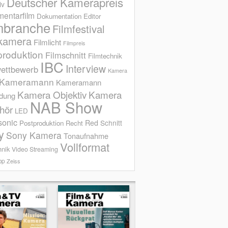
Deutscher Kamerapreis
iv
entarfilm
Dokumentation
Editor
mbranche
Filmfestival
kamera
Filmlicht
Filmpreis
produktion
Filmschnitt
Filmtechnik
IBC
Interview
ettbewerb
Kamera
Kameramann
Kameramann
Kamera Objektiv
Kamera
ldung
NAB Show
hör
LED
sonic
Red
Schnitt
Postproduktion
Recht
y
Sony Kamera
Tonaufnahme
Vollformat
hnik
Video Streaming
op
Zeiss