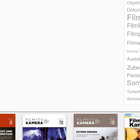
Objekt
Dokum
Fil
Film
Film
Filmw
Drohne
Ausbi
Zube
Pana
Son
Tontec
Worksh