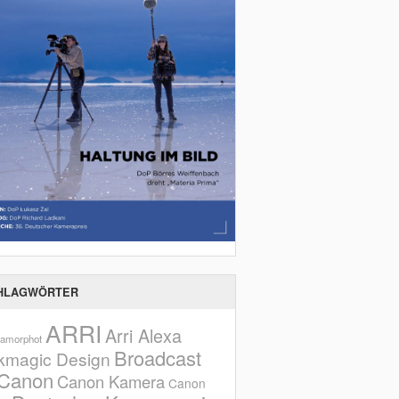
HLAGWÖRTER
ARRI
Arri Alexa
amorphot
Broadcast
kmagic Design
Canon
Canon Kamera
Canon