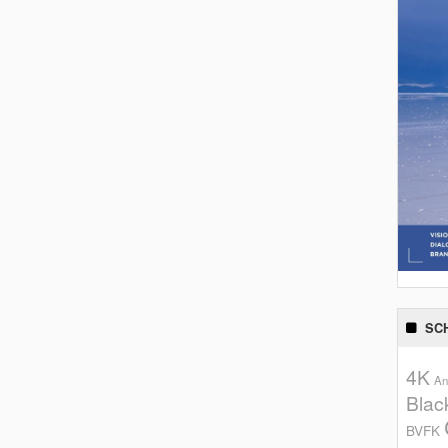
SC
4K
An
Blac
BVFK