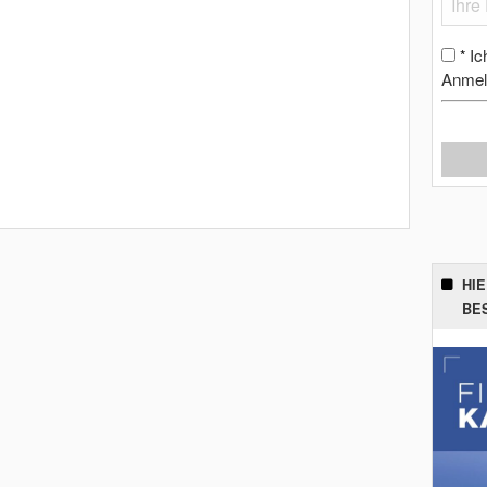
Ic
*
Anmel
HI
BE