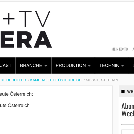
MEIN KONTO
CAST
BRANCHE
PRODUKTION
TECHNIK
FREIBERUFLER
KAMERALEUTE ÖSTERREICH
MUSSIL, STEPHAN
WE
eute Österreich:
Abon
ute Österreich
Week