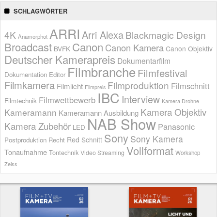
SCHLAGWÖRTER
ARRI
Arri Alexa
4K
Blackmagic Design
Anamorphot
Broadcast
Canon
Canon Kamera
BVFK
Canon Objektiv
Deutscher Kamerapreis
Dokumentarfilm
Filmbranche
Filmfestival
Dokumentation
Editor
Filmkamera
Filmproduktion
Filmschnitt
Filmlicht
Filmpreis
IBC
Interview
Filmwettbewerb
Filmtechnik
Kamera Drohne
Kamera Objektiv
Kameramann
Kameramann Ausbildung
NAB Show
Kamera Zubehör
Panasonic
LED
Sony
Sony Kamera
Red
Schnitt
Postproduktion
Recht
Vollformat
Tonaufnahme
Tontechnik
Video Streaming
Workshop
Zeiss