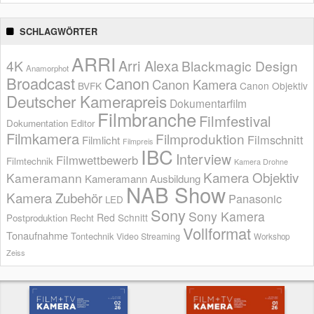
SCHLAGWÖRTER
ARRI
Arri Alexa
4K
Blackmagic Design
Anamorphot
Broadcast
Canon
Canon Kamera
BVFK
Canon Objektiv
Deutscher Kamerapreis
Dokumentarfilm
Filmbranche
Filmfestival
Dokumentation
Editor
Filmkamera
Filmproduktion
Filmschnitt
Filmlicht
Filmpreis
IBC
Interview
Filmwettbewerb
Filmtechnik
Kamera Drohne
Kamera Objektiv
Kameramann
Kameramann Ausbildung
NAB Show
Kamera Zubehör
Panasonic
LED
Sony
Sony Kamera
Red
Schnitt
Postproduktion
Recht
Vollformat
Tonaufnahme
Tontechnik
Video Streaming
Workshop
Zeiss