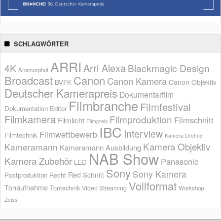
SCHLAGWÖRTER
ARRI
Arri Alexa
4K
Blackmagic Design
Anamorphot
Broadcast
Canon
Canon Kamera
BVFK
Canon Objektiv
Deutscher Kamerapreis
Dokumentarfilm
Filmbranche
Filmfestival
Dokumentation
Editor
Filmkamera
Filmproduktion
Filmschnitt
Filmlicht
Filmpreis
IBC
Interview
Filmwettbewerb
Filmtechnik
Kamera Drohne
Kamera Objektiv
Kameramann
Kameramann Ausbildung
NAB Show
Kamera Zubehör
Panasonic
LED
Sony
Sony Kamera
Red
Schnitt
Postproduktion
Recht
Vollformat
Tonaufnahme
Tontechnik
Video Streaming
Workshop
Zeiss