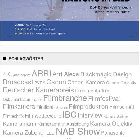
SCHLAGWÖRTER
ARRI
Arri Alexa
4K
Blackmagic Design
Anamorphot
Broadcast
Canon
Canon Kamera
BVFK
Canon Objektiv
Deutscher Kamerapreis
Dokumentarfilm
Filmbranche
Filmfestival
Dokumentation
Editor
Filmkamera
Filmproduktion
Filmschnitt
Filmlicht
Filmpreis
IBC
Interview
Filmwettbewerb
Filmtechnik
Kamera Drohne
Kamera Objektiv
Kameramann
Kameramann Ausbildung
NAB Show
Kamera Zubehör
Panasonic
LED