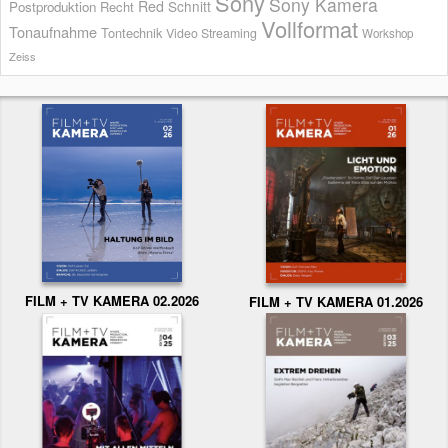
Sony
Sony Kamera
Red
Schnitt
Postproduktion
Recht
Vollformat
Tonaufnahme
Tontechnik
Video Streaming
Workshop
Zeiss
FILM + TV KAMERA 02.2026
FILM + TV KAMERA 01.2026