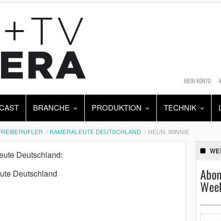
MEIN KONTO
CAST
BRANCHE
PRODUKTION
TECHNIK
FREIBERUFLER
KAMERALEUTE DEUTSCHLAND
HEUN, WINNIE
WE
leute Deutschland:
Abon
eute Deutschland
Week