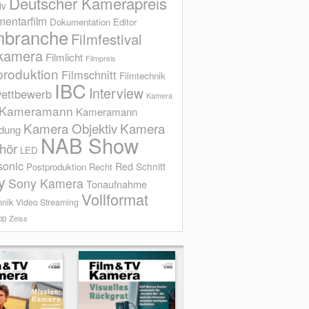
Deutscher Kamerapreis
iv
entarfilm
Dokumentation
Editor
mbranche
Filmfestival
kamera
Filmlicht
Filmpreis
produktion
Filmschnitt
Filmtechnik
IBC
Interview
ettbewerb
Kamera
Kameramann
Kameramann
Kamera Objektiv
Kamera
ldung
NAB Show
hör
LED
sonic
Red
Schnitt
Postproduktion
Recht
y
Sony Kamera
Tonaufnahme
Vollformat
hnik
Video Streaming
op
Zeiss