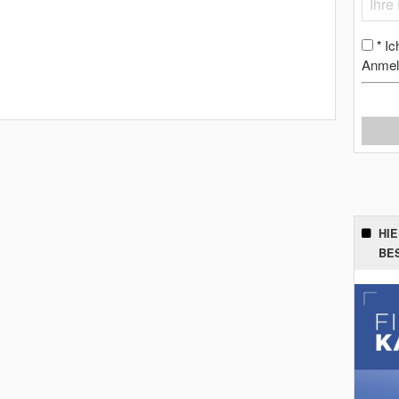
Ic
*
Anmel
HI
BE