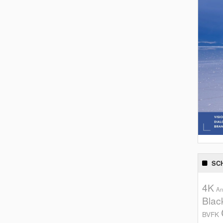
SC
4K
An
Blac
BVFK