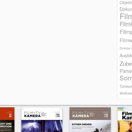
Objekt
Dokum
Fil
Film
Film
Filmw
Drohne
Ausbi
Zube
Pana
Son
Tontec
Worksh