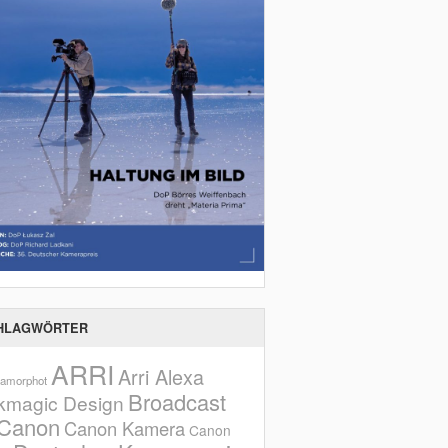
HLAGWÖRTER
ARRI
Arri Alexa
amorphot
Broadcast
kmagic Design
Canon
Canon Kamera
Canon